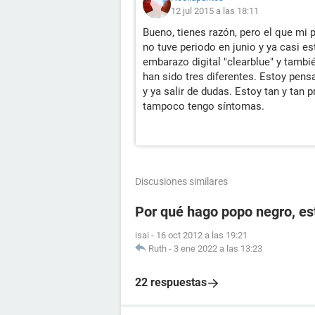
12 jul 2015 a las 18:11
Bueno, tienes razón, pero el que mi
no tuve periodo en junio y ya casi e
embarazo digital "clearblue" y tambi
han sido tres diferentes. Estoy pen
y ya salir de dudas. Estoy tan y tan
tampoco tengo síntomas.
Discusiones similares
Por qué hago popo negro, e
isai
-
16 oct 2012 a las 19:21
Ruth
-
3 ene 2022 a las 13:23
22 respuestas