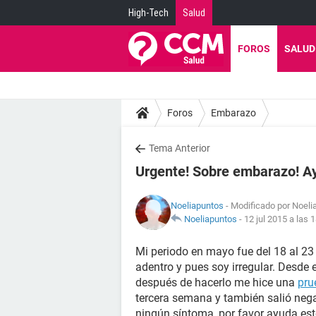
High-Tech
Salud
FOROS
SALUD
Foros
Embarazo
Tema Anterior
Urgente! Sobre embarazo! A
Noeliapuntos
- Modificado por Noeli
Noeliapuntos
-
12 jul 2015 a las 
Mi periodo en mayo fue del 18 al 23 y
adentro y pues soy irregular. Desde 
después de hacerlo me hice una
pru
tercera semana y también salió nega
ningún síntoma, por favor ayuda es