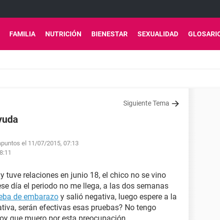
FAMILIA
NUTRICIÓN
BIENESTAR
SEXUALIDAD
GLOSARI
Siguiente Tema
yuda
apuntos el 11/07/2015, 07:13
18:11
 tuve relaciones en junio 18, el chico no se vino
ese día el periodo no me llega, a las dos semanas
eba de embarazo
y salió negativa, luego espere a la
tiva, serán efectivas esas pruebas? No tengo
toy que muero por esta preocupación