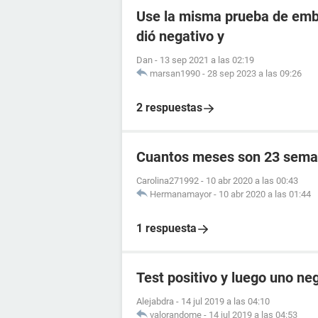
Use la misma prueba de emba
dió negativo y
Dan
-
13 sep 2021 a las 02:19
marsan1990
-
28 sep 2023 a las 09:26
2 respuestas
Cuantos meses son 23 sema
Carolina271992
-
10 abr 2020 a las 00:43
Hermanamayor
-
10 abr 2020 a las 01:44
1 respuesta
Test positivo y luego uno ne
Alejabdra
-
14 jul 2019 a las 04:10
valorandome
-
14 jul 2019 a las 04:53