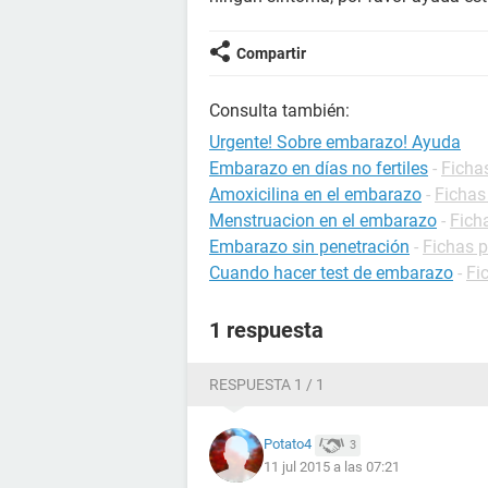
Compartir
Consulta también:
Urgente! Sobre embarazo! Ayuda
Embarazo en días no fertiles
-
Ficha
Amoxicilina en el embarazo
-
Fichas
Menstruacion en el embarazo
-
Fich
Embarazo sin penetración
-
Fichas 
Cuando hacer test de embarazo
-
Fi
1 respuesta
RESPUESTA 1 / 1
Potato4
3
11 jul 2015 a las 07:21