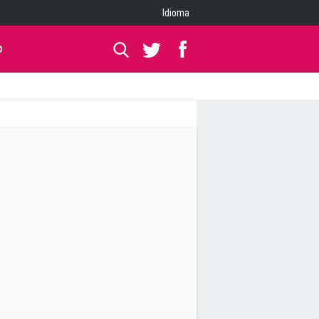
Idioma
O