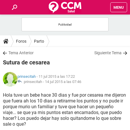
MENU
INICIO
FOROS
Foros
Parto
SALUD
Tema Anterior
Siguiente Tema
Sutura de cesarea
FAMILIA
prinsecitah
- 11 jul 2015 a las 17:22
NUTRICIÓN
prinsecitah -
14 jul 2015 a las 07:46
Hola tuve un bebe hace 30 dias y fue por cesarea me dijeron
BIENESTAR
que fuera ah los 10 dias a retirarme los puntos y no pude ir
porque murio un familiar y tuve que hacer un pequeño
SEXUALIDAD
viaje... se que ya mis puntos estan encarnados, que puedo
hacer? Los puedo dejar hay solo quitandome lo que sobre
sale o que?
GLOSARIO