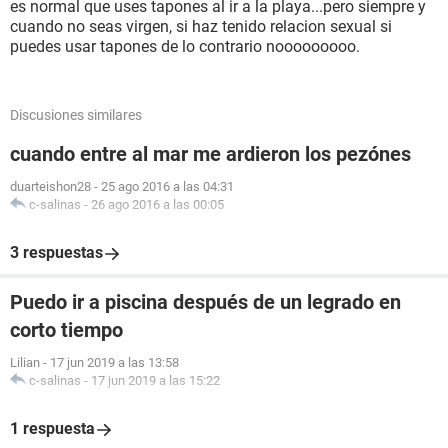
es normal que uses tapones al ir a la playa...pero siempre y
cuando no seas virgen, si haz tenido relacion sexual si
puedes usar tapones de lo contrario nooooooooo.
Discusiones similares
cuando entre al mar me ardieron los pezónes
duarteishon28
-
25 ago 2016 a las 04:31
c-salinas
-
26 ago 2016 a las 00:05
3 respuestas
Puedo ir a piscina después de un legrado en
corto tiempo
Lilian
-
17 jun 2019 a las 13:58
c-salinas
-
17 jun 2019 a las 15:22
1 respuesta