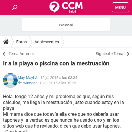
MENU
INICIO
FOROS
Foros
Adolescentes
SALUD
Tema Anterior
Siguiente Tema
Ir a la playa o piscina con la mestruación
FAMILIA
May-MayLA
- 12 jul 2015 a las 03:34
NUTRICIÓN
winnder
-
13 jul 2015 a las 19:26
Hola, tengo 12 años y mi problema es que, según mis
BIENESTAR
cálculos, me llega la mestruación justo cuando estoy en la
playa.
SEXUALIDAD
Mi mama dice que todavía ella cree que no debería usar
tapones y la verdad es que nunca he usado uno y en los
sitios web que he revisado, dicen que debo usar tapones.
GLOSARIO
¿Que hago?