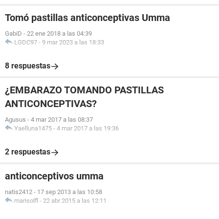
Tomó pastillas anticonceptivas Umma
GabiD
-
22 ene 2018 a las 04:39
LGDC97
-
9 mar 2023 a las 18:33
8 respuestas
¿EMBARAZO TOMANDO PASTILLAS
ANTICONCEPTIVAS?
Agusus
-
4 mar 2017 a las 08:37
Yaelluna1475
-
4 mar 2017 a las 19:36
2 respuestas
anticonceptivos umma
natis2412
-
17 sep 2013 a las 10:58
marisolfl
-
22 abr 2015 a las 12:11