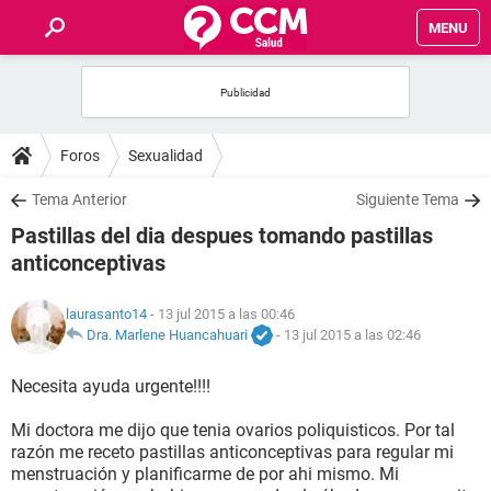
MENU
INICIO
FOROS
Foros
Sexualidad
SALUD
Tema Anterior
Siguiente Tema
Pastillas del dia despues tomando pastillas
FAMILIA
anticonceptivas
NUTRICIÓN
laurasanto14
- 13 jul 2015 a las 00:46
Dra. Marlene Huancahuari
-
13 jul 2015 a las 02:46
BIENESTAR
Necesita ayuda urgente!!!!
SEXUALIDAD
Mi doctora me dijo que tenia ovarios poliquisticos. Por tal
razón me receto pastillas anticonceptivas para regular mi
menstruación y planificarme de por ahi mismo. Mi
GLOSARIO