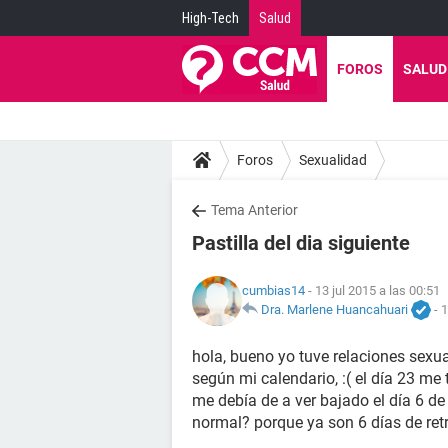
High-Tech
Salud
FOROS
SALUD
Foros
Sexualidad
Tema Anterior
Pastilla del dia siguiente
cumbias14
- 13 jul 2015 a las 00:51
Dra. Marlene Huancahuari
-
1
hola, bueno yo tuve relaciones sexual
según mi calendario, :( el día 23 me 
me debía de a ver bajado el día 6 de
normal? porque ya son 6 días de retr