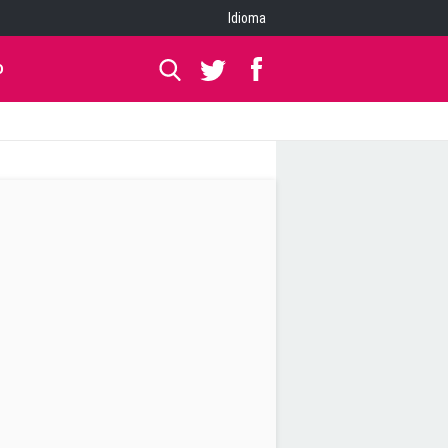
Idioma
O