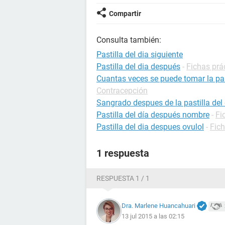
Compartir
Consulta también:
Pastilla del dia siguiente
Pastilla del dia después
-
Fichas prá
Cuantas veces se puede tomar la pas
Contracepción
Sangrado despues de la pastilla del 
Pastilla del día después nombre
-
Fi
Pastilla del dia despues ovulol
-
Fic
1 respuesta
RESPUESTA 1 / 1
Dra. Marlene Huancahuari
13 jul 2015 a las 02:15