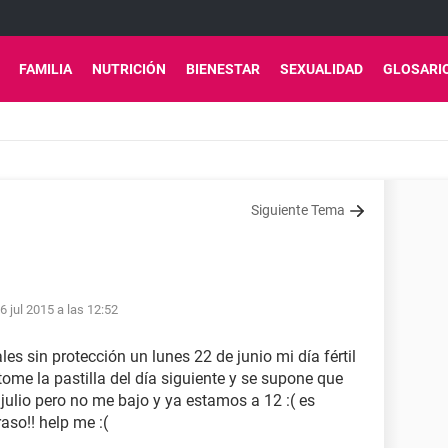
FAMILIA
NUTRICIÓN
BIENESTAR
SEXUALIDAD
GLOSARI
Siguiente Tema
6 jul 2015 a las 12:52
es sin protección un lunes 22 de junio mi día fértil
tome la pastilla del día siguiente y se supone que
 julio pero no me bajo y ya estamos a 12 :( es
aso!! help me :(