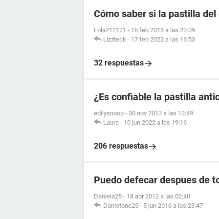
Cómo saber si la pastilla del
Lola212121
-
18 feb 2016 a las 23:09
Lizzteck
-
17 feb 2022 a las 16:53
32 respuestas
¿Es confiable la pastilla an
edilysnoop
-
30 nov 2013 a las 13:49
Laura
-
10 jun 2022 a las 19:16
206 respuestas
Puedo defecar despues de to
Daniela25
-
18 abr 2012 a las 02:40
Danistone25
-
5 jun 2016 a las 23:47