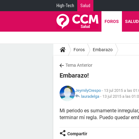
High-Tech
Salud
FOROS
SALUD
Foros
Embarazo
Tema Anterior
Embarazo!
JeymilyCrespo
- 13 jul 2015 a las 01
lauradelga
-
13 jul 2015 a las 01:
Mi periodo es sumamente inrregular,
terminar mí regla. Puedo quedar emb
Compartir