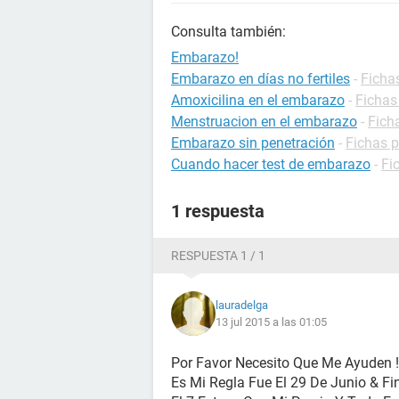
Consulta también:
Embarazo!
Embarazo en días no fertiles
-
Ficha
Amoxicilina en el embarazo
-
Fichas
Menstruacion en el embarazo
-
Fich
Embarazo sin penetración
-
Fichas 
Cuando hacer test de embarazo
-
Fi
1 respuesta
RESPUESTA 1 / 1
lauradelga
13 jul 2015 a las 01:05
Por Favor Necesito Que Me Ayuden !
Es Mi Regla Fue El 29 De Junio & Fin