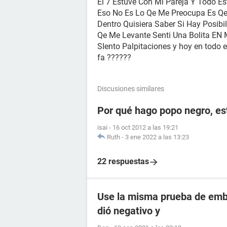
El 7 Estuve Con Mi Pareja Y Todo E
Eso No Es Lo Qe Me Preocupa Es Qe 
Dentro Quisiera Saber Si Hay Posi
Qe Me Levante Senti Una Bolita EN 
SIento Palpitaciones y hoy en todo 
fa ??????
Discusiones similares
Por qué hago popo negro, e
isai
-
16 oct 2012 a las 19:21
Ruth
-
3 ene 2022 a las 13:23
22 respuestas
Use la misma prueba de emba
dió negativo y