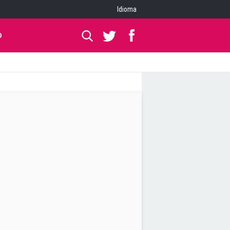
Idioma
O