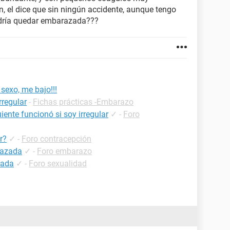
 el dice que sin ningún accidente, aunque tengo
podría quedar embarazada???
sexo, me bajo!!!
rregular
-
Fichas prácticas -Embarazo
uiente funcionó si soy irregular
✓
-
Foro
r?
✓
-
Foro contracepción
razada
✓
-
Foro embarazo
zada
✓
-
Foro sexualidad