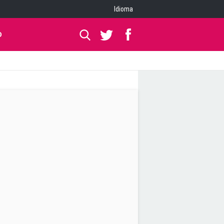
Idioma
O