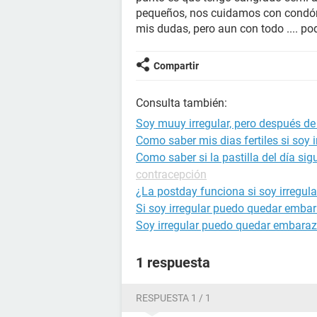
pequeños, nos cuidamos con condón,
mis dudas, pero aun con todo .... 
Compartir
Consulta también:
Soy muuy irregular, pero después de 
Como saber mis dias fertiles si soy i
Como saber si la pastilla del día sig
contracepción
¿La postday funciona si soy irregula
Si soy irregular puedo quedar emba
Soy irregular puedo quedar embara
1 respuesta
RESPUESTA 1 / 1