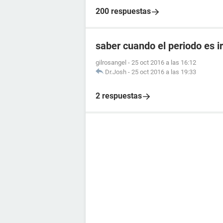
200 respuestas
saber cuando el periodo es i
gilrosangel
-
25 oct 2016 a las 16:12
Dr.Josh
-
25 oct 2016 a las 19:33
2 respuestas