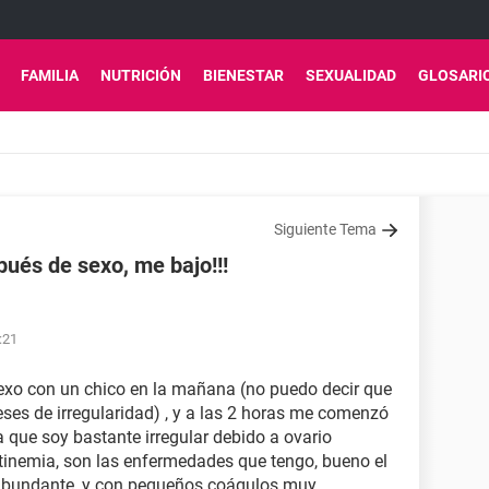
FAMILIA
NUTRICIÓN
BIENESTAR
SEXUALIDAD
GLOSARI
Siguiente Tema
pués de sexo, me bajo!!!
:21
exo con un chico en la mañana (no puedo decir que
eses de irregularidad) , y a las 2 horas me comenzó
a que soy bastante irregular debido a ovario
actinemia, son las enfermedades que tengo, bueno el
abundante, y con pequeños coágulos muy