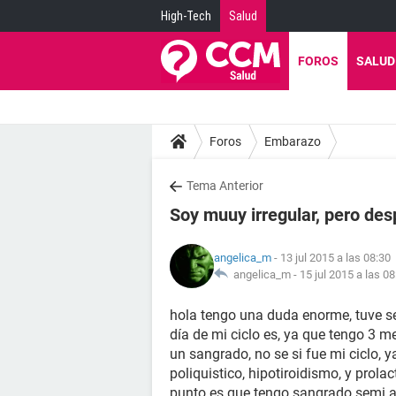
High-Tech
Salud
FOROS
SALUD
Foros
Embarazo
Tema Anterior
Soy muuy irregular, pero des
angelica_m
- 13 jul 2015 a las 08:30
angelica_m -
15 jul 2015 a las 08
hola tengo una duda enorme, tuve s
día de mi ciclo es, ya que tengo 3 m
un sangrado, no se si fue mi ciclo, y
poliquistico, hipotiroidismo, y prol
punto es que tengo sangrado semi 