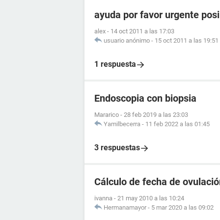
ayuda por favor urgente posi
alex
-
14 oct 2011 a las 17:03
usuario anónimo
-
15 oct 2011 a las 19:51
1 respuesta
Endoscopia con biopsia
Mararico
-
28 feb 2019 a las 23:03
Yamilbecerra
-
11 feb 2022 a las 01:45
3 respuestas
Cálculo de fecha de ovulación
ivanna
-
21 may 2010 a las 10:24
Hermanamayor
-
5 mar 2020 a las 09:02