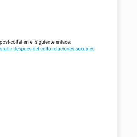
st-coital en el siguiente enlace:
grado-despues-del-coito-relaciones-sexuales