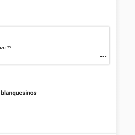
azo ??
s blanquesinos