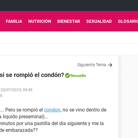
FAMILIA
NUTRICIÓN
BIENESTAR
SEXUALIDAD
GLOSARI
Siguiente Tema
i se rompió el condón?
Resuelto
l 23/07/2015, 05:39
25
... Pero se rompió el
condon
, no se vino dentro de
 liquido preseminal)...
nutos por una pastilla del día siguiente y me la
uede embarazada??