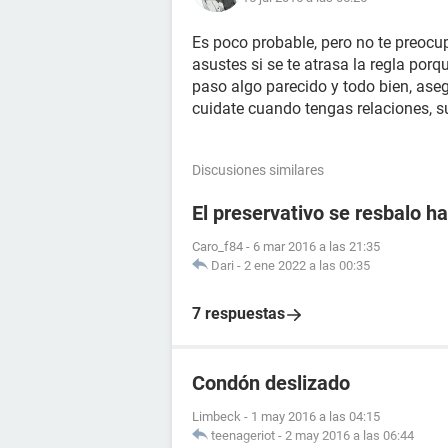
Es poco probable, pero no te preocupe
asustes si se te atrasa la regla por
paso algo parecido y todo bien, aseg
cuidate cuando tengas relaciones, su
Discusiones similares
El preservativo se resbalo ha
Caro_f84
-
6 mar 2016 a las 21:35
Dari
-
2 ene 2022 a las 00:35
7 respuestas
Condón deslizado
Limbeck
-
1 may 2016 a las 04:15
teenageriot
-
2 may 2016 a las 06:44