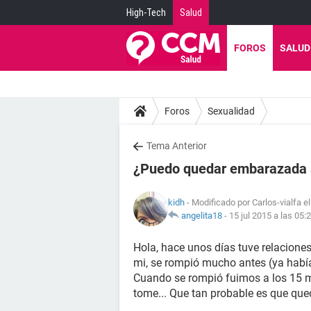
High-Tech
Salud
FOROS
SALUD
Foros
Sexualidad
Tema Anterior
¿Puedo quedar embarazada s
kidh
- Modificado por Carlos-vialfa e
angelita18
-
15 jul 2015 a las 05:
Hola, hace unos días tuve relaciones
mi, se rompió mucho antes (ya había
Cuando se rompió fuimos a los 15 mi
tome... Que tan probable es que q