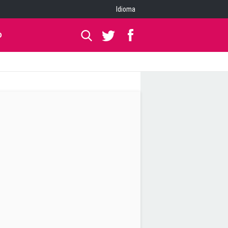
Idioma
O