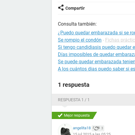
Compartir
Consulta también:
¿Puedo quedar embarazada si se ro
Se rompio el condón
-
Fichas prácti
Si tengo candidiasis puedo quedar
Días imposibles de quedar embara
Se puede quedar embarazada tenien
A los cuántos dias puedo saber si 
1 respuesta
RESPUESTA 1 / 1
Mejor respuesta
angelita18
3
15 jul 2015 a las 05:25