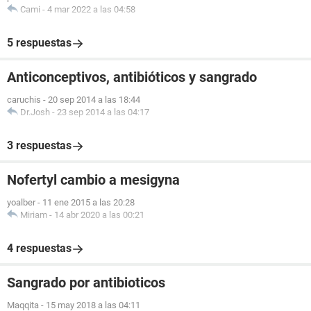
Cami
-
4 mar 2022 a las 04:58
5 respuestas
Anticonceptivos, antibióticos y sangrado
caruchis
-
20 sep 2014 a las 18:44
Dr.Josh
-
23 sep 2014 a las 04:17
3 respuestas
Nofertyl cambio a mesigyna
yoalber
-
11 ene 2015 a las 20:28
Miriam
-
14 abr 2020 a las 00:21
4 respuestas
Sangrado por antibioticos
Maqqita
-
15 may 2018 a las 04:11