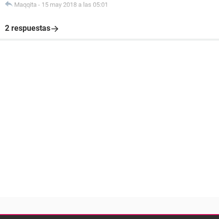
Maqqita
-
15 may 2018 a las 05:01
2 respuestas