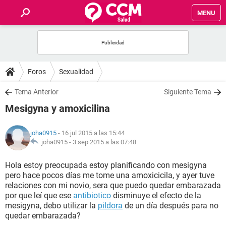
MENU
INICIO
FOROS
Foros
Sexualidad
SALUD
Tema Anterior
Siguiente Tema
Mesigyna y amoxicilina
FAMILIA
joha0915
- 16 jul 2015 a las 15:44
NUTRICIÓN
joha0915 -
3 sep 2015 a las 07:48
Hola estoy preocupada estoy planificando con mesigyna
BIENESTAR
pero hace pocos días me tome una amoxicicila, y ayer tuve
relaciones con mi novio, sera que puedo quedar embarazada
SEXUALIDAD
por que leí que ese
antibiotico
disminuye el efecto de la
mesigyna, debo utilizar la
pildora
de un día después para no
quedar embarazada?
GLOSARIO