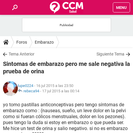
MENU
INICIO
FOROS
Foros
Embarazo
SALUD
Tema Anterior
Siguiente Tema
Sintomas de embarazo pero me sale negativa la
FAMILIA
prueba de orina
NUTRICIÓN
lupe0224
- 16 jul 2015 a las 23:50
rebeca94
-
17 jul 2015 a las 00:14
BIENESTAR
yo tomo pastillas anticonceptivas pero tengo síntomas de
embarazo como : (nauseas, sueño, un leve dolor en la pelvi
SEXUALIDAD
como si fueran cólicos menstruales, dolor en los pezones).
pues tengo la duda si estoy en embarazo o que pueda ser.
Me hice un test de orina y salio negativo. si no es embarazo
GLOSARIO