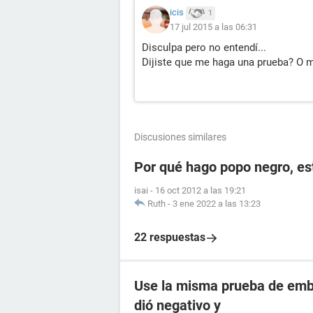
icis
1
17 jul 2015 a las 06:31
Disculpa pero no entendí...
Dijiste que me haga una prueba? O 
Discusiones similares
Por qué hago popo negro, e
isai
-
16 oct 2012 a las 19:21
Ruth
-
3 ene 2022 a las 13:23
22 respuestas
Use la misma prueba de emba
dió negativo y