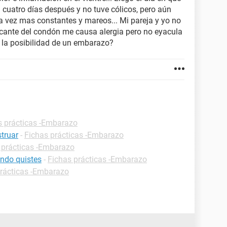
 cuatro días después y no tuve cólicos, pero aún
 vez mas constantes y mareos... Mi pareja y yo no
ricante del condón me causa alergia pero no eyacula
te la posibilidad de un embarazo?
s prácticas -Embarazo
truar
-
Fichas prácticas -Embarazo
 prácticas -Embarazo
ndo quistes
-
Fichas prácticas -Embarazo
prácticas -Embarazo