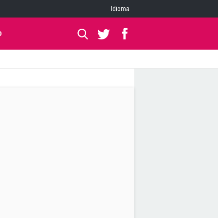
Idioma
O