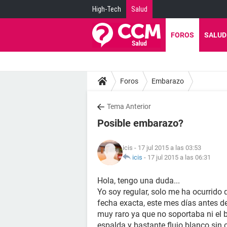
High-Tech
Salud
FOROS
SALUD
Foros
Embarazo
Tema Anterior
Posible embarazo?
icis
- 17 jul 2015 a las 03:53
icis
-
17 jul 2015 a las 06:31
Hola, tengo una duda...
Yo soy regular, solo me ha ocurrido 
fecha exacta, este mes días antes d
muy raro ya que no soportaba ni el b
espalda y bastante flujo blanco sin ol