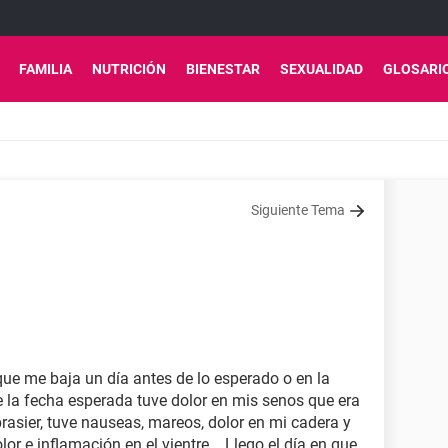
FAMILIA
NUTRICIÓN
BIENESTAR
SEXUALIDAD
GLOSARI
Siguiente Tema
que me baja un día antes de lo esperado o en la
e la fecha esperada tuve dolor en mis senos que era
rasier, tuve nauseas, mareos, dolor en mi cadera y
or e inflamación en el vientre... Llego el día en que