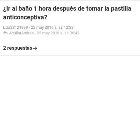
¿Ir al baño 1 hora después de tomar la pastilla
anticonceptiva?
Liza28121999
-
22 may 2016 a las 12:33
AguilarAndrea
-
23 may 2016 a las 06:42
2 respuestas