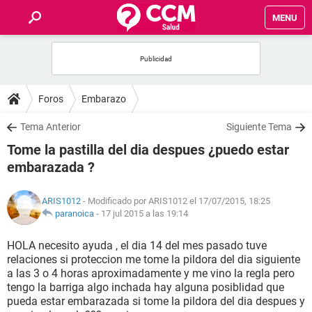
MENU
INICIO
FOROS
Foros
Embarazo
SALUD
Tema Anterior
Siguiente Tema
Tome la pastilla del dia despues ¿puedo estar
FAMILIA
embarazada ?
NUTRICIÓN
ARIS1012
- Modificado por ARIS1012 el 17/07/2015, 18:25
paranoica
-
17 jul 2015 a las 19:14
BIENESTAR
HOLA necesito ayuda , el dia 14 del mes pasado tuve
relaciones si proteccion me tome la pildora del dia siguiente
SEXUALIDAD
a las 3 o 4 horas aproximadamente y me vino la regla pero
tengo la barriga algo inchada hay alguna posiblidad que
pueda estar embarazada si tome la pildora del dia despues y
GLOSARIO