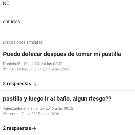
NO
saludos
Discusiones similares
Puedo defecar despues de tomar mi pastilla
Daniela25
-
18 abr 2012 a las 02:40
Danistone25
-
5 jun 2016 a las 23:47
3 respuestas
pastilla y luego ir al baño, algun riesgo??
valenzuelacamila
-
3 nov 2015 a las 00:52
maria
-
7 nov 2015 a las 18:36
2 respuestas