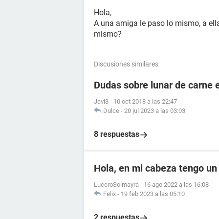
Hola,
A una amiga le paso lo mismo, a ella
mismo?
Discusiones similares
Dudas sobre lunar de carne 
Javi3
-
10 oct 2018 a las 22:47
Dulce
-
20 jul 2023 a las 03:03
8 respuestas
Hola, en mi cabeza tengo un
LuceroSolmayra
-
16 ago 2022 a las 16:08
Felix
-
19 feb 2023 a las 05:10
2 respuestas