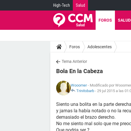
High-Tech
Salud
FOROS
SALUD
Foros
Adolescentes
Tema Anterior
Bola En la Cabeza
Wooomer
- Modificado por Wooomer 
Trinitobarb
-
29 jul 2015 a las 01:
Siento una bolita en la parte derecha
y jamas la había notado o no la rec
demasiado el brazo derecho.
No me siento mal solo que me preoc
Que podria ser ?