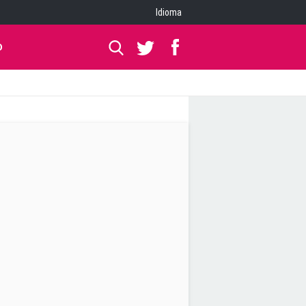
Idioma
O