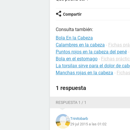
Compartir
Consulta también:
Bola En la Cabeza
Calambres en la cabeza
-
Fichas prá
Puntos rojos en la cabeza del pené
Bola en el estomago
-
Fichas prácti
La torsilax sirve para el dolor de ca
Manchas rojas en la cabeza
-
Fichas
1 respuesta
RESPUESTA 1 / 1
Trinitobarb
29 jul 2015 a las 01:02