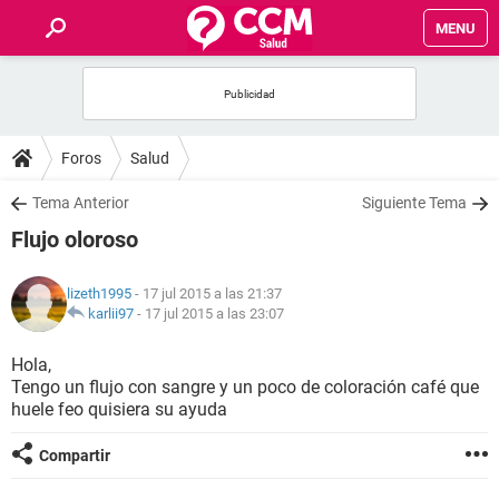
MENU
INICIO
FOROS
Foros
Salud
SALUD
Tema Anterior
Siguiente Tema
Flujo oloroso
FAMILIA
lizeth1995
- 17 jul 2015 a las 21:37
NUTRICIÓN
karlii97
-
17 jul 2015 a las 23:07
Hola,
BIENESTAR
Tengo un flujo con sangre y un poco de coloración café que
huele feo quisiera su ayuda
SEXUALIDAD
Compartir
GLOSARIO