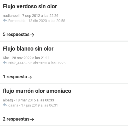
Flujo verdoso sin olor
nadianoeli
-
7 sep 2012 a las 22:26
Esmeralda
-
13 dic 2020 a las 20:58
5 respuestas
Flujo blanco sin olor
Kko
-
28 nov 2022 a las 21:11
Niak_4146
-
25 abr 2023 a las 06:25
1 respuesta
flujo marrón olor amoníaco
albatq
-
18 mar 2015 a las 00:33
daana
-
17 jun 2019 a las 06:31
2 respuestas