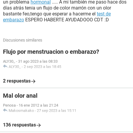
un problema
hormonal
..... A mi también me paso hace dos
días atrás tenia un flujo de color marrón con un olor
bastante feo,tengo que esperar a hacerme el
test de
embarazo
ESPERO HABERTE AYUDADOOO CDT :D
Discusiones similares
Flujo por menstruacion o embarazo?
ALY30_
-
31 ago 2023 a las 08:33
ALY30_
-
2 sep 2023 a las 18:45
2 respuestas
Mal olor anal
Penosa
-
16 ene 2012 a las 21:24
Makosmakako
-
27 sep 2023 a las 15:11
136 respuestas