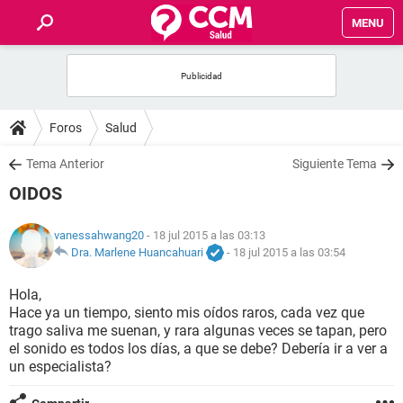
MENU
INICIO
FOROS
Foros
Salud
SALUD
Tema Anterior
Siguiente Tema
OIDOS
FAMILIA
vanessahwang20
- 18 jul 2015 a las 03:13
NUTRICIÓN
Dra. Marlene Huancahuari
-
18 jul 2015 a las 03:54
Hola,
BIENESTAR
Hace ya un tiempo, siento mis oídos raros, cada vez que
trago saliva me suenan, y rara algunas veces se tapan, pero
SEXUALIDAD
el sonido es todos los días, a que se debe? Debería ir a ver a
un especialista?
GLOSARIO