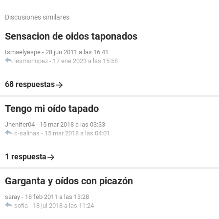
Discusiones similares
Sensacion de oidos taponados
Ismaelyespe
-
28 jun 2011 a las 16:41
lesmorlopez
-
17 ene 2023 a las 15:58
68 respuestas
Tengo mi oído tapado
Jhenifer04
-
15 mar 2018 a las 03:33
c-salinas
-
15 mar 2018 a las 04:01
1 respuesta
Garganta y oídos con picazón
saray
-
18 feb 2011 a las 13:28
sofia
-
18 jul 2018 a las 11:24