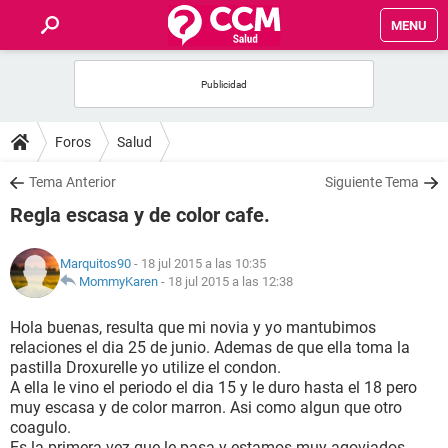
MENU
INICIO
FOROS
Foros
Salud
SALUD
Tema Anterior
Siguiente Tema
Regla escasa y de color cafe.
FAMILIA
Marquitos90
- 18 jul 2015 a las 10:35
NUTRICIÓN
MommyKaren
-
18 jul 2015 a las 12:38
Hola buenas, resulta que mi novia y yo mantubimos
BIENESTAR
relaciones el dia 25 de junio. Ademas de que ella toma la
pastilla Droxurelle yo utilize el condon.
SEXUALIDAD
A ella le vino el periodo el dia 15 y le duro hasta el 18 pero
muy escasa y de color marron. Asi como algun que otro
coagulo.
GLOSARIO
Es la primera vez que le pasa y estamos muy agoviados...