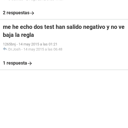
2 respuestas
me he echo dos test han salido negativo y no ve
baja la regla
1265bnj
-
14 may 2015 a las 01:21
Dr.Josh
-
14 may 2015 a las 06:48
1 respuesta