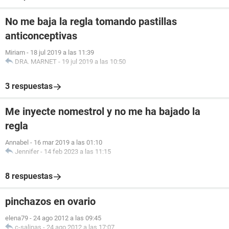
No me baja la regla tomando pastillas
anticonceptivas
Miriam
-
18 jul 2019 a las 11:39
DRA. MARNET
-
19 jul 2019 a las 10:50
3 respuestas
Me inyecte nomestrol y no me ha bajado la
regla
Annabel
-
16 mar 2019 a las 01:10
Jennifer
-
14 feb 2023 a las 11:15
8 respuestas
pinchazos en ovario
elena79
-
24 ago 2012 a las 09:45
c-salinas
-
24 ago 2012 a las 17:07