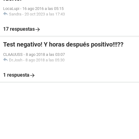
LocaLupi
-
16 ago 2016 a las 05:15
Sandra
-
20 oct 2023 a las 17:43
17 respuestas
Test negativo! Y horas después positivo!!!??
CLAAUUSS
-
8 ago 2018 a las 03:07
Dr.Josh
-
8 ago 2018 a las 05:30
1 respuesta