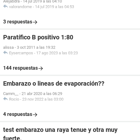
Alejabdra
-
14 jul 2019 a las 04:10
valorandome
-
14 jul 2019 a las 04:53
3 respuestas
Paratífico B positivo 1:80
alissa
-
3 oct 2011 a las 19:32
Eysercampos
-
17 ago 2023 a las 03:23
144 respuestas
Embarazo o lineas de evaporación??
Camm__
-
21 abr 2020 a las 06:29
Rocio
-
23 nov 2022 a las 03:00
4 respuestas
test embarazo una raya tenue y otra muy
fuerte.