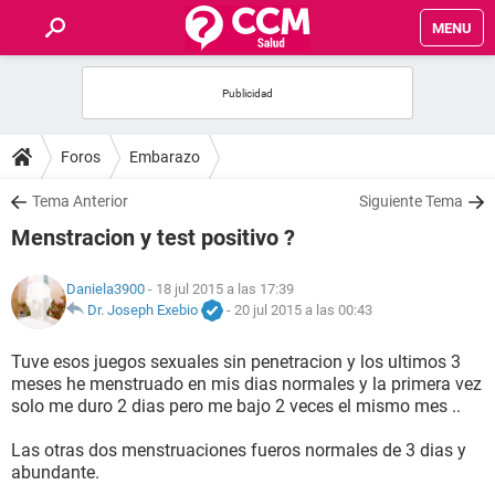
MENU
INICIO
FOROS
Foros
Embarazo
SALUD
Tema Anterior
Siguiente Tema
Menstracion y test positivo ?
FAMILIA
Daniela3900
- 18 jul 2015 a las 17:39
NUTRICIÓN
Dr. Joseph Exebio
-
20 jul 2015 a las 00:43
Tuve esos juegos sexuales sin penetracion y los ultimos 3
BIENESTAR
meses he menstruado en mis dias normales y la primera vez
solo me duro 2 dias pero me bajo 2 veces el mismo mes ..
SEXUALIDAD
Las otras dos menstruaciones fueros normales de 3 dias y
abundante.
GLOSARIO