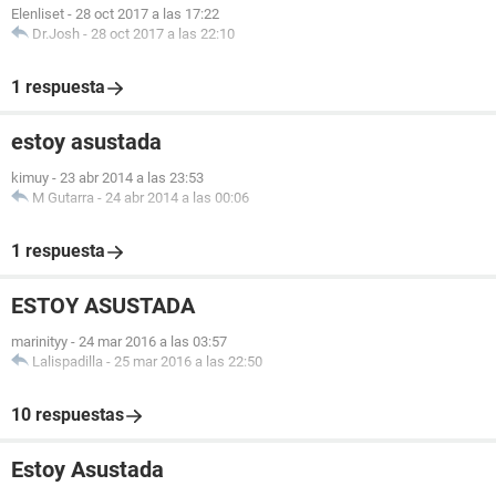
Elenliset
-
28 oct 2017 a las 17:22
Dr.Josh
-
28 oct 2017 a las 22:10
1 respuesta
estoy asustada
kimuy
-
23 abr 2014 a las 23:53
M Gutarra
-
24 abr 2014 a las 00:06
1 respuesta
ESTOY ASUSTADA
marinityy
-
24 mar 2016 a las 03:57
Lalispadilla
-
25 mar 2016 a las 22:50
10 respuestas
Estoy Asustada