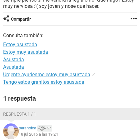
muy nerviosa :'( soy joven y nose que hacer.
Compartir
Consulta también:
Estoy asustada
Estoy muy asustada
Asustada
Asustada
Urgente ayudenme estoy muy asustada
✓
Tengo estos granitos estoy asustada
1 respuesta
RESPUESTA 1 / 1
paranoica
57
18 jul 2015 a las 19:24