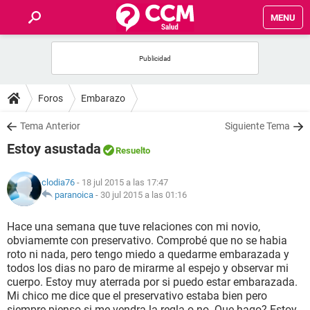
MENU
INICIO
FOROS
Foros
Embarazo
SALUD
Tema Anterior
Siguiente Tema
Estoy asustada
Resuelto
FAMILIA
clodia76
- 18 jul 2015 a las 17:47
NUTRICIÓN
paranoica
-
30 jul 2015 a las 01:16
Hace una semana que tuve relaciones con mi novio,
BIENESTAR
obviamemte con preservativo. Comprobé que no se habia
roto ni nada, pero tengo miedo a quedarme embarazada y
SEXUALIDAD
todos los dias no paro de mirarme al espejo y observar mi
cuerpo. Estoy muy aterrada por si puedo estar embarazada.
Mi chico me dice que el preservativo estaba bien pero
GLOSARIO
siempre pienso si me vendra la regla o no. Que hago? Estoy