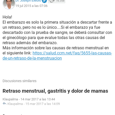
Dr. Joseph Exebio
16.358
19 jul 2015 a las 07:06
Hola!
El embarazo es solo la primera situación a descartar frente a
un retraso, pero no es lo único....Si el embarazo ya fue
descartado con la prueba de sangre, se deberá consultar con
el ginecólogo para que evalue todas las otras causas del
retraso además del embarazo.
Más información sobre las causas de retraso menstrual en
el siguiente link:
https://salud.ccm.net/faq/5655-las-causas-
de-un-retraso-de-la-menstruacion
Discusiones similares
Retraso menstrual, gastritis y dolor de mamas
Klaupalma
-
14 mar 2017 a las 13:44
Klaupalma
-
15 mar 2017 a las 14:09