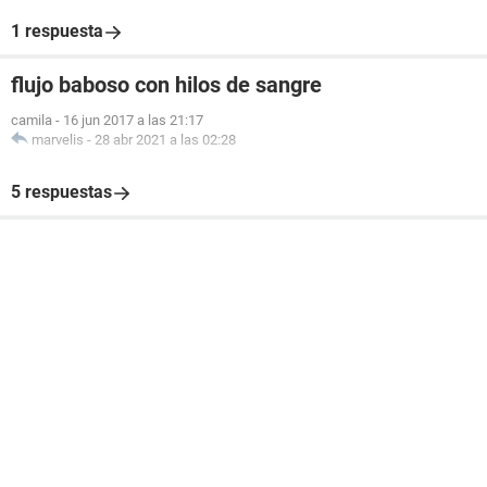
1 respuesta
flujo baboso con hilos de sangre
camila
-
16 jun 2017 a las 21:17
marvelis
-
28 abr 2021 a las 02:28
5 respuestas