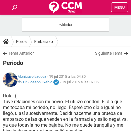
MENU
INICIO
FOROS
Foros
Embarazo
SALUD
Tema Anterior
Siguiente Tema
Periodo
FAMILIA
Monicavelazquez
- 19 jul 2015 a las 04:30
NUTRICIÓN
Dr. Joseph Exebio
-
19 jul 2015 a las 07:06
Hola :(
BIENESTAR
Tuve relaciones con mi novio. El utilizo condon. El día que
me tocaba mi periodo, no llego. Esperé otro día e igual no
SEXUALIDAD
llegó, u así sucesivamente. Decidí hacerme una prueba de
embarazo de las que venden en la farmacia y salio negativa,
ya que todavía no me bajaba. No me quede tranquila y me
GLOSARIO
hice la de sangre, e igual salió negativa.