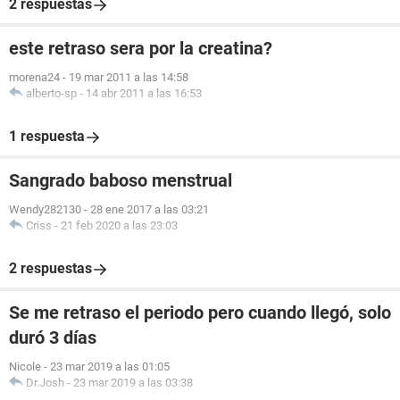
2 respuestas
este retraso sera por la creatina?
morena24
-
19 mar 2011 a las 14:58
alberto-sp
-
14 abr 2011 a las 16:53
1 respuesta
Sangrado baboso menstrual
Wendy282130
-
28 ene 2017 a las 03:21
Criss
-
21 feb 2020 a las 23:03
2 respuestas
Se me retraso el periodo pero cuando llegó, solo
duró 3 días
Nicole
-
23 mar 2019 a las 01:05
Dr.Josh
-
23 mar 2019 a las 03:38