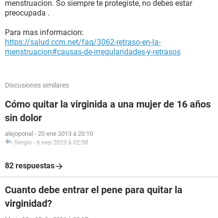
menstruacion. So siempre te protegiste, no debes estar
preocupada .
Para mas informacion:
https://salud.ccm.net/faq/3062-retraso-en-la-
menstruacion#causas-de-irregularidades-y-retrasos
Discusiones similares
Cómo quitar la virginida a una mujer de 16 años
sin dolor
alejoponal
-
20 ene 2013 à 20:10
Sergio
-
6 sep 2023 à 02:58
82 respuestas
Cuanto debe entrar el pene para quitar la
virginidad?