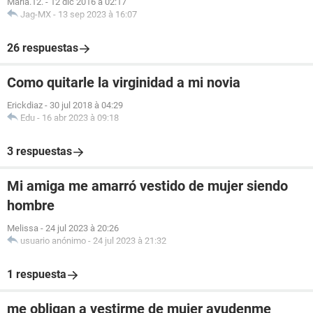
Maria.12.
-
12 dic 2016 à 02:17
Jag-MX
-
13 sep 2023 à 16:07
26 respuestas
Como quitarle la virginidad a mi novia
Erickdiaz
-
30 jul 2018 à 04:29
Edu
-
16 abr 2023 à 09:18
3 respuestas
Mi amiga me amarró vestido de mujer siendo
hombre
Melissa
-
24 jul 2023 à 20:26
usuario anónimo
-
24 jul 2023 à 21:32
1 respuesta
me obligan a vestirme de mujer ayudenme