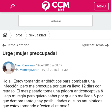
MENU
INICIO
FORUMS
Foros
Sexualidad
SALUD
Tema Anterior
Siguiente Tema
Urge ¡mujer preocupada!
FAMILIA
NaanCarolina
- 19 jul 2015 à 08:47
NUTRICIÓN
MommyKaren
-
19 jul 2015 à 11:30
Hola.. Estoy tomando antibióticos para combatir una
BIENESTAR
infección, pero me preocupa por que ya llevo 12 días con
retraso. El mes pasado tome una píldora anticonceptiva &
SEXUALIDAD
llego mi regla pero quiero saber por que no me llega & por
que demora tanto ¿hay posibilidades que los antibióticos
que estoy tomando afecten el retraso?
GLOSARIO