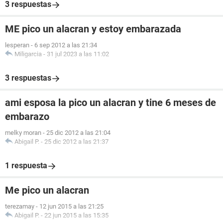
3 respuestas
ME pico un alacran y estoy embarazada
lesperan
-
6 sep 2012 a las 21:34
Miligarcia
-
31 jul 2023 a las 11:02
3 respuestas
ami esposa la pico un alacran y tine 6 meses de
embarazo
melky moran
-
25 dic 2012 a las 21:04
Abigail P.
-
25 dic 2012 a las 21:37
1 respuesta
Me pico un alacran
terezamay
-
12 jun 2015 a las 21:25
Abigail P.
-
22 jun 2015 a las 15:35