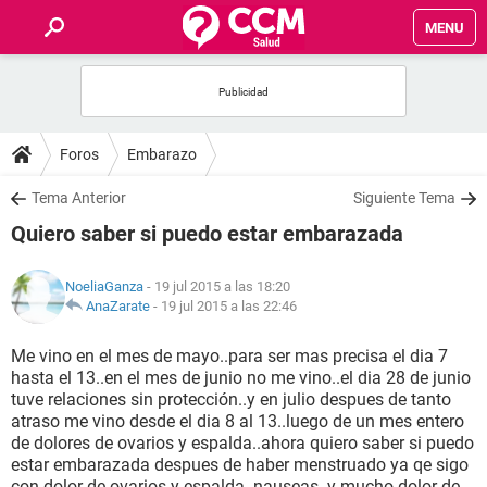
MENU
INICIO
FOROS
Foros
Embarazo
SALUD
Tema Anterior
Siguiente Tema
Quiero saber si puedo estar embarazada
FAMILIA
NoeliaGanza
- 19 jul 2015 a las 18:20
NUTRICIÓN
AnaZarate
-
19 jul 2015 a las 22:46
Me vino en el mes de mayo..para ser mas precisa el dia 7
BIENESTAR
hasta el 13..en el mes de junio no me vino..el dia 28 de junio
tuve relaciones sin protección..y en julio despues de tanto
SEXUALIDAD
atraso me vino desde el dia 8 al 13..luego de un mes entero
de dolores de ovarios y espalda..ahora quiero saber si puedo
estar embarazada despues de haber menstruado ya qe sigo
GLOSARIO
con dolor de ovarios y espalda..nauseas..y mucho dolor de