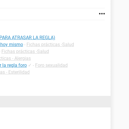
(PARA ATRASAR LA REGLA)
a hoy mismo
-
Fichas prácticas -Salud
-
Fichas prácticas -Salud
ticas - Alergias
la regla foro
✓
-
Foro sexualidad
as - Esterilidad