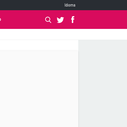
Idioma
O