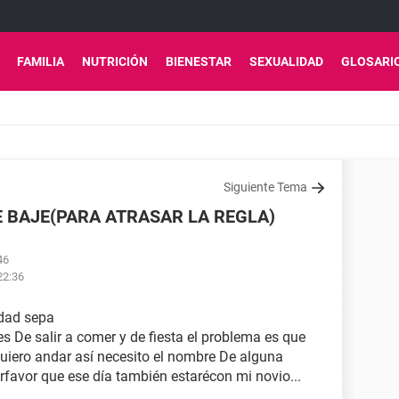
FAMILIA
NUTRICIÓN
BIENESTAR
SEXUALIDAD
GLOSARI
Siguiente Tema
E BAJE(PARA ATRASAR LA REGLA)
46
22:36
dad sepa
s De salir a comer y de fiesta el problema es que
quiero andar así necesito el nombre De alguna
rfavor que ese día también estarécon mi novio...