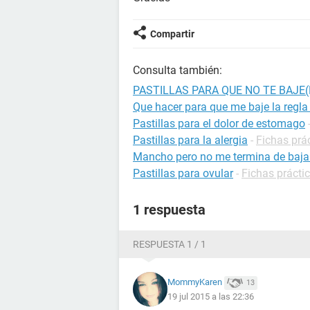
Compartir
Consulta también:
PASTILLAS PARA QUE NO TE BAJE
Que hacer para que me baje la regl
Pastillas para el dolor de estomago
Pastillas para la alergia
-
Fichas prác
Mancho pero no me termina de bajar 
Pastillas para ovular
-
Fichas práctic
1 respuesta
RESPUESTA 1 / 1
MommyKaren
13
19 jul 2015 a las 22:36