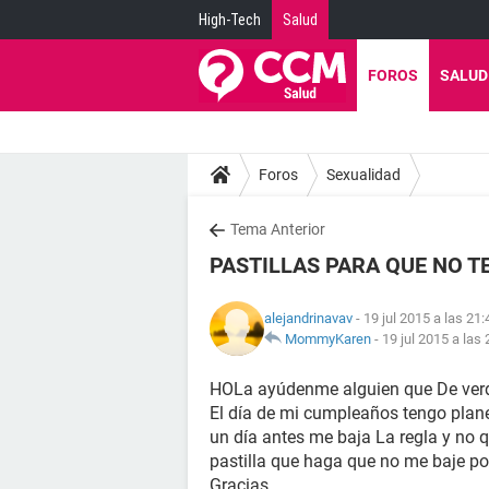
High-Tech
Salud
FOROS
SALUD
Foros
Sexualidad
Tema Anterior
PASTILLAS PARA QUE NO T
alejandrinavav
- 19 jul 2015 a las 21:
MommyKaren
-
19 jul 2015 a las 
HOLa ayúdenme alguien que De ver
El día de mi cumpleaños tengo plane
un día antes me baja La regla y no 
pastilla que haga que no me baje po
Gracias