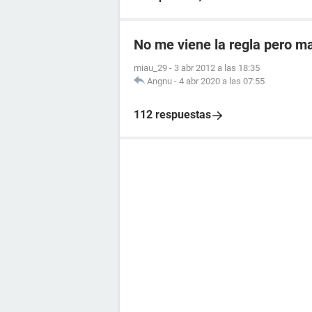
No me viene la regla pero m
miau_29
-
3 abr 2012 a las 18:35
Angnu
-
4 abr 2020 a las 07:55
112 respuestas