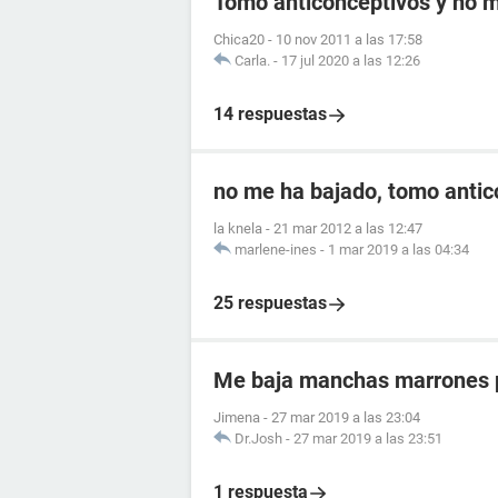
Tomo anticonceptivos y no me
Chica20
-
10 nov 2011 a las 17:58
Carla.
-
17 jul 2020 a las 12:26
14 respuestas
no me ha bajado, tomo antic
la knela
-
21 mar 2012 a las 12:47
marlene-ines
-
1 mar 2019 a las 04:34
25 respuestas
Me baja manchas marrones p
Jimena
-
27 mar 2019 a las 23:04
Dr.Josh
-
27 mar 2019 a las 23:51
1 respuesta