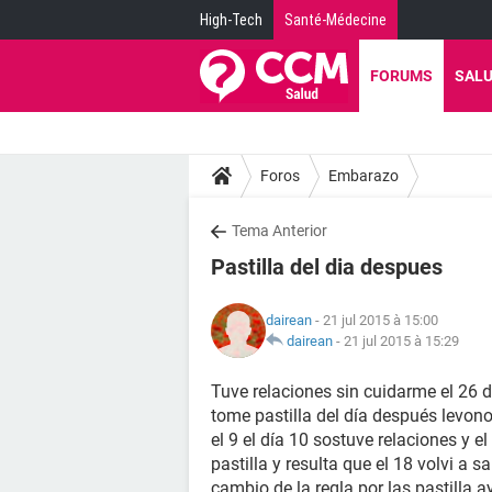
High-Tech
Santé-Médecine
FORUMS
SAL
Foros
Embarazo
Tema Anterior
Pastilla del dia despues
dairean
- 21 jul 2015 à 15:00
dairean
-
21 jul 2015 à 15:29
Tuve relaciones sin cuidarme el 26 de
tome pastilla del día después levono
el 9 el día 10 sostuve relaciones y e
pastilla y resulta que el 18 volvi a
cambio de la regla por las pastilla a