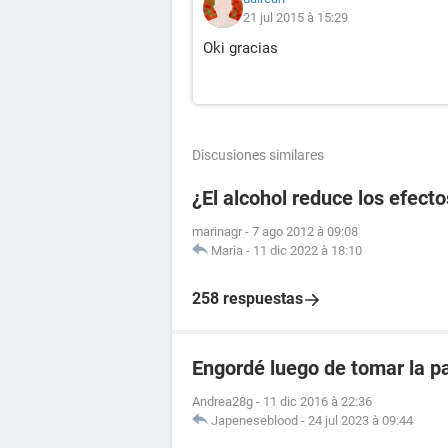
21 jul 2015 à 15:29
Oki gracias
Discusiones similares
¿El alcohol reduce los efecto
marinagr
-
7 ago 2012 à 09:08
Maria
-
11 dic 2022 à 18:10
258 respuestas
Engordé luego de tomar la pa
Andrea28g
-
11 dic 2016 à 22:36
Japeneseblood
-
24 jul 2023 à 09:44