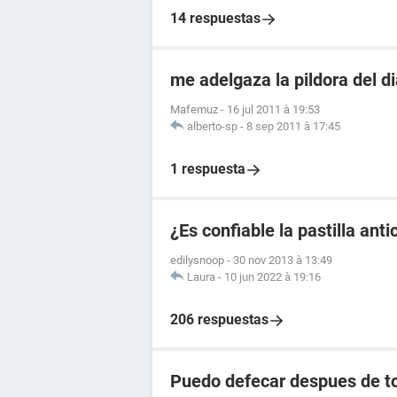
14 respuestas
me adelgaza la pildora del d
Mafemuz
-
16 jul 2011 à 19:53
alberto-sp
-
8 sep 2011 à 17:45
1 respuesta
¿Es confiable la pastilla an
edilysnoop
-
30 nov 2013 à 13:49
Laura
-
10 jun 2022 à 19:16
206 respuestas
Puedo defecar despues de to