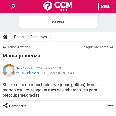
MENU
INICIO
FOROS
Foros
Embarazo
SALUD
Tema Anterior
Siguiente Tema
Mama primeriza
FAMILIA
NelaAv
- 21 jul 2015 a las 14:53
NUTRICIÓN
Daniela6499
-
21 jul 2015 a las 16:49
Si he tenido un manchado leve (unas gotitas)de color
BIENESTAR
marron oscuro ,tengo un mes de embarazo , es para
preocuparse.gracias
SEXUALIDAD
Compartir
GLOSARIO