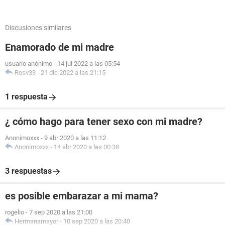
Discusiones similares
Enamorado de mi madre
usuario anónimo
-
14 jul 2022 a las 05:54
Rosv33
-
21 dic 2022 a las 21:15
1 respuesta
¿ cómo hago para tener sexo con mi madre?
Anonimoxxx
-
9 abr 2020 a las 11:12
Anonimoxxx
-
14 abr 2020 a las 00:38
3 respuestas
es posible embarazar a mi mama?
rogelio
-
7 sep 2020 a las 21:00
Hermanamayor
-
10 sep 2020 a las 20:40