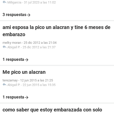
Miligarcia
-
31 jul 2023 a las 11:02
3 respuestas
ami esposa la pico un alacran y tine 6 meses de
embarazo
melky moran
-
25 dic 2012 a las 21:04
Abigail P.
-
25 dic 2012 a las 21:37
1 respuesta
Me pico un alacran
terezamay
-
12 jun 2015 a las 21:25
Abigail P.
-
22 jun 2015 a las 15:35
1 respuesta
como saber que estoy embarazada con solo