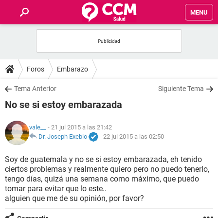
MENU
INICIO
FOROS
Foros
Embarazo
SALUD
Tema Anterior
Siguiente Tema
No se si estoy embarazada
FAMILIA
vale__
- 21 jul 2015 a las 21:42
NUTRICIÓN
Dr. Joseph Exebio
-
22 jul 2015 a las 02:50
Soy de guatemala y no se si estoy embarazada, eh tenido
BIENESTAR
ciertos problemas y realmente quiero pero no puedo tenerlo,
tengo días, quizá una semana como máximo, que puedo
SEXUALIDAD
tomar para evitar que lo este..
alguien que me de su opinión, por favor?
GLOSARIO