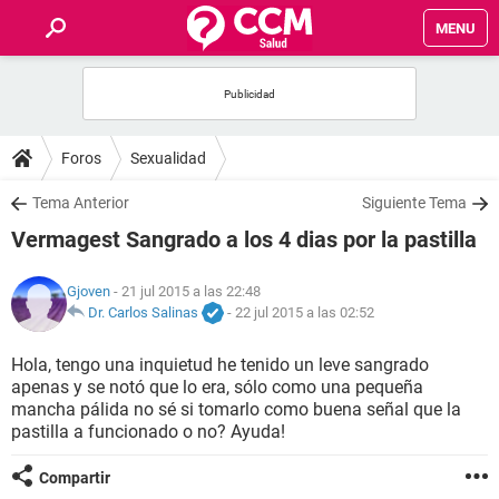
MENU
INICIO
FOROS
Foros
Sexualidad
SALUD
Tema Anterior
Siguiente Tema
Vermagest Sangrado a los 4 dias por la pastilla
FAMILIA
Gjoven
- 21 jul 2015 a las 22:48
NUTRICIÓN
Dr. Carlos Salinas
-
22 jul 2015 a las 02:52
Hola, tengo una inquietud he tenido un leve sangrado
BIENESTAR
apenas y se notó que lo era, sólo como una pequeña
mancha pálida no sé si tomarlo como buena señal que la
SEXUALIDAD
pastilla a funcionado o no? Ayuda!
Compartir
GLOSARIO