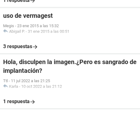
1 respuesta
uso de vermagest
Megis
-
23 ene 2015 a las 15:32
Abigail P.
-
31 ene 2015 a las 00:51
3 respuestas
Hola, disculpen la imagen.¿Pero es sangrado de
implantación?
Ttl
-
11 jul 2022 a las 21:25
Karla
-
10 oct 2022 a las 21:12
1 respuesta