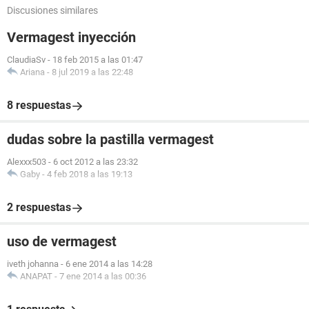
Discusiones similares
Vermagest inyección
ClaudiaSv
-
18 feb 2015 a las 01:47
Ariana
-
8 jul 2019 a las 22:48
8 respuestas
dudas sobre la pastilla vermagest
Alexxx503
-
6 oct 2012 a las 23:32
Gaby
-
4 feb 2018 a las 19:13
2 respuestas
uso de vermagest
iveth johanna
-
6 ene 2014 a las 14:28
ANAPAT
-
7 ene 2014 a las 00:36