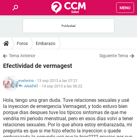
MENU
INICIO
FOROS
Foros
Embarazo
SALUD
Tema Anterior
Siguiente Tema
Efectividad de vermagest
FAMILIA
evetwins
- 13 sep 2013 a las 07:21
NUTRICIÓN
ANAPAT
-
14 sep 2013 a las 06:22
Hola, tengo una gran duda. Tuve relaciones sexuales y usé
BIENESTAR
la inyeccion de emergencia Vermagest, y todo estuvo bien
porque dias despues tuve los típicos sintomas de que me
SEXUALIDAD
vendria mi periodo menstrual, pero en esos dias volvi a tener
relaciones sexuales. Por lo que ahora estoy embarazada, mi
pregunta es que si me hizo efecto la inyeccion o quede
GLOSARIO
embarazada la segunda vez que lo hice???? gracias por sus