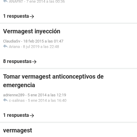
ANAPAT
-
7 ene 2014 a las 00:36
1 respuesta
Vermagest inyección
ClaudiaSv
-
18 feb 2015 a las 01:47
Ariana
-
8 jul 2019 a las 22:48
8 respuestas
Tomar vermagest anticonceptivos de
emergencia
adrienne289
-
5 ene 2014 a las 12:19
c-salinas
-
5 ene 2014 a las 16:40
1 respuesta
vermagest