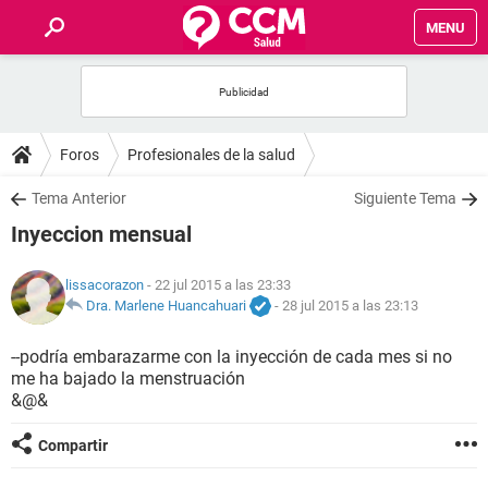
MENU
INICIO
FOROS
Foros
Profesionales de la salud
SALUD
Tema Anterior
Siguiente Tema
Inyeccion mensual
FAMILIA
lissacorazon
- 22 jul 2015 a las 23:33
NUTRICIÓN
Dra. Marlene Huancahuari
-
28 jul 2015 a las 23:13
--podría embarazarme con la inyección de cada mes si no
BIENESTAR
me ha bajado la menstruación
&@&
SEXUALIDAD
Compartir
GLOSARIO