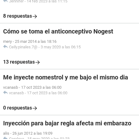
Jennifer
-
14 feb 2023 a las 11:15
8 respuestas
Cómo se toma el anticonceptivo Nogest
mery
-
25 mar 2014 a las 18:16
Ceily.pinales.7@
-
3 may 2020 a las 06:15
13 respuestas
Me inyecte nomestrol y me bajo el mismo dia
vcanasb
-
17 oct 2023 a las 06:00
vcanasb
-
17 oct 2023 a las 06:00
0 respuestas
Inyección para bajar regla afecta mi embarazo
alis
-
26 jun 2012 a las 19:09
Caraleya
-
15 may 2020 a las 01:23