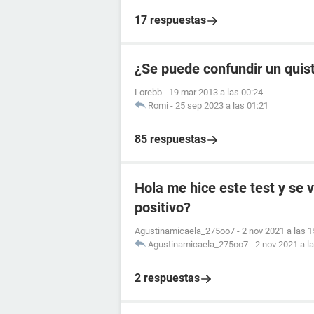
17 respuestas
¿Se puede confundir un quis
Lorebb
-
19 mar 2013 a las 00:24
Romi
-
25 sep 2023 a las 01:21
85 respuestas
Hola me hice este test y se 
positivo?
Agustinamicaela_275oo7
-
2 nov 2021 a las 1
Agustinamicaela_275oo7
-
2 nov 2021 a l
2 respuestas