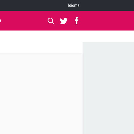
Idioma
O