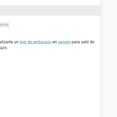
29.005
alizarte un
test de embarazo
en
sangre
para salir de
razo.