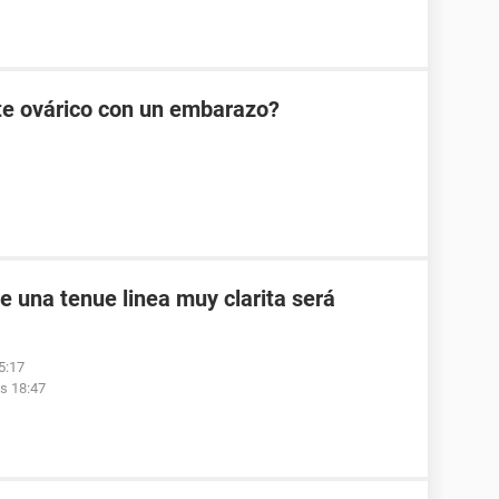
te ovárico con un embarazo?
ve una tenue linea muy clarita será
5:17
as 18:47