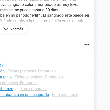
 leve sangrado color amorronado es muy leve.
 mes se me puede pasar a 30 días.
ba en mi periodo fértil? ¿El sangrado este puede ser
Cuándo empieza la regla muy flojita ya se apunta
ue esperar a cuando sea roja?
Ver más
o?
ión
-
Fichas prácticas -Embarazo
a regla
-
Fichas prácticas -Embarazo
s prácticas -Embarazo
embarazo
✓
-
Foro embarazo
n embarazo en una ecografía
-
Foro embarazo