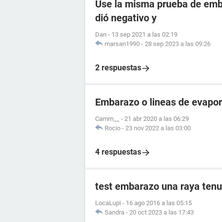
Use la misma prueba de emba
dió negativo y
Dan
-
13 sep 2021 a las 02:19
marsan1990
-
28 sep 2023 a las 09:26
2 respuestas
Embarazo o lineas de evapo
Camm__
-
21 abr 2020 a las 06:29
Rocio
-
23 nov 2022 a las 03:00
4 respuestas
test embarazo una raya tenu
LocaLupi
-
16 ago 2016 a las 05:15
Sandra
-
20 oct 2023 a las 17:43