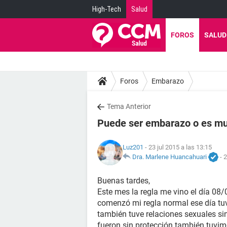
High-Tech
Salud
FOROS
SALUD
Foros
Embarazo
Tema Anterior
Puede ser embarazo o es mu
Luz201
- 23 jul 2015 a las 13:15
Dra. Marlene Huancahuari
-
2
Buenas tardes,
Este mes la regla me vino el día 0
comenzó mi regla normal ese día tuve
también tuve relaciones sexuales sin
fueron sin protección también tuvim