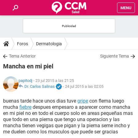
MENU
INICIO
FOROS
Foros
Dermatologia
SALUD
Tema Anterior
Siguiente Tema
Mancha en mi piel
FAMILIA
papitodj
- 23 jul 2015 a las 21:25
NUTRICIÓN
Dr. Carlos Salinas
-
24 jul 2015 a las 02:05
buenas tarde hace unos dias tuve
gripe
con flema luego
BIENESTAR
mucha
fiebre
despues empesaro a aparecer como mancha
en mi piel no en todo el cuerpo solo en areas pequeñas mas
SEXUALIDAD
que todo en una pierna que tengo una operacion y las
mancha tienen vegigas que pigan y la pierna seme incho y
me duelen como los musculos que puede ser gracias
GLOSARIO