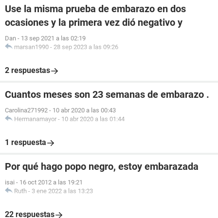
Use la misma prueba de embarazo en dos
ocasiones y la primera vez dió negativo y
Dan
-
13 sep 2021 a las 02:19
marsan1990
-
28 sep 2023 a las 09:26
2 respuestas
Cuantos meses son 23 semanas de embarazo .
Carolina271992
-
10 abr 2020 a las 00:43
Hermanamayor
-
10 abr 2020 a las 01:44
1 respuesta
Por qué hago popo negro, estoy embarazada
isai
-
16 oct 2012 a las 19:21
Ruth
-
3 ene 2022 a las 13:23
22 respuestas