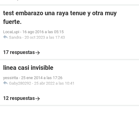
test embarazo una raya tenue y otra muy
fuerte.
LocaLupi
-
16 ago 2016 a las 05:15
Sandra
-
20 oct 2023 a las 17:43
17 respuestas
linea casi invisible
yessirita
-
25 ene 2014 a las 17:26
Gaby280292
-
25 abr 2022 a las 10:41
12 respuestas