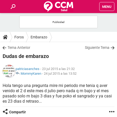
MENU
INICIO
FOROS
Foros
Embarazo
SALUD
Tema Anterior
Siguiente Tema
Dudas de embarazo
FAMILIA
patriciasanches
- 23 jul 2015 a las 21:32
NUTRICIÓN
MommyKaren
-
24 jul 2015 a las 13:52
Hola tengo una pregunta mire mi periodo me tenia q aver
BIENESTAR
venido el 2 d este mes d julio pero nada q m bajo y el mes
pasado solo m bajo 3 dias y fue poko el sangrado y ya casi
SEXUALIDAD
es 23 dias d retraso...
Compartir
GLOSARIO