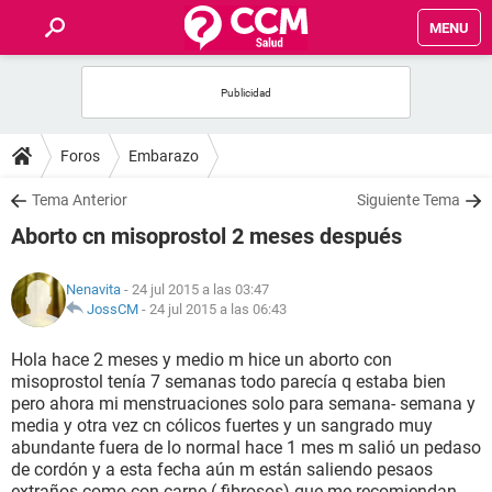
MENU
INICIO
FOROS
Foros
Embarazo
SALUD
Tema Anterior
Siguiente Tema
Aborto cn misoprostol 2 meses después
FAMILIA
Nenavita
- 24 jul 2015 a las 03:47
NUTRICIÓN
JossCM
-
24 jul 2015 a las 06:43
Hola hace 2 meses y medio m hice un aborto con
BIENESTAR
misoprostol tenía 7 semanas todo parecía q estaba bien
pero ahora mi menstruaciones solo para semana- semana y
SEXUALIDAD
media y otra vez cn cólicos fuertes y un sangrado muy
abundante fuera de lo normal hace 1 mes m salió un pedaso
de cordón y a esta fecha aún m están saliendo pesaos
GLOSARIO
extraños como con carne ( fibrosos) que me recomiendan