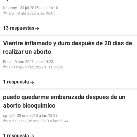
tehanny
-
23 jul 2015 a las 16:10
Dai
-
8 abr 2023 a las 06:05
13 respuestas
Vientre inflamado y duro después de 20 días de
realizar un aborto
Eriqa
-
9 ene 2021 a las 14:23
Cristina
-
9 feb 2022 a las 00:26
1 respuesta
puedo quedarme embarazada despues de un
aborto biooquimico
sjm24
-
28 ene 2013 a las 18:28
c-salinas
-
28 ene 2013 a las 23:44
1 respuesta