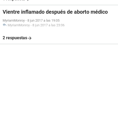
Vientre inflamado después de aborto médico
MyriamMonroy
-
8 jun 2017 a las 19:05
MyriamMonroy
-
8 jun 2017 a las 23:06
2 respuestas