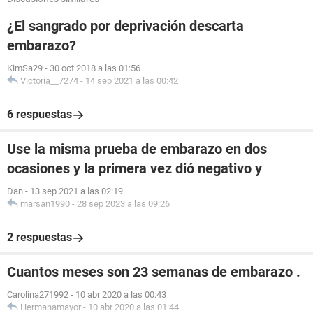
¿El sangrado por deprivación descarta
embarazo?
KimSa29
-
30 oct 2018 a las 01:56
Victoria__7274
-
14 sep 2021 a las 00:42
6 respuestas
Use la misma prueba de embarazo en dos
ocasiones y la primera vez dió negativo y
Dan
-
13 sep 2021 a las 02:19
marsan1990
-
28 sep 2023 a las 09:26
2 respuestas
Cuantos meses son 23 semanas de embarazo .
Carolina271992
-
10 abr 2020 a las 00:43
Hermanamayor
-
10 abr 2020 a las 01:44