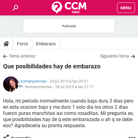
MENU
INICIO
FOROS
Foros
Embarazo
SALUD
Tema Anterior
Siguiente Tema
Que posibilidades hay de embarazo
FAMILIA
Leomarystenias
- 24 jul 2015 a las 20:21
NUTRICIÓN
leomarystenias -
24 jul 2015 a las 21:17
Hola, mi periodo normalmente cuando baja dura 3 dias pero
BIENESTAR
en esta ocacion bajo y me duro 1 solo dia los otros 2 dias
fueron puras manchitas asi como rosaditas. Mi pregunta es,
SEXUALIDAD
que posibilidades hay de q este embarazada o ah q se debe
eso? Agradeceria su pronta respuesta.
GLOSARIO