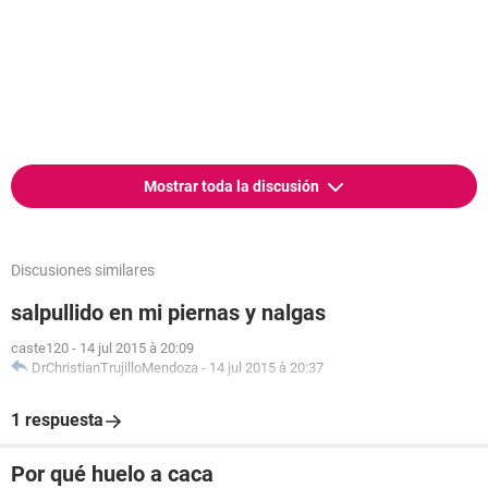
Mostrar toda la discusión
Discusiones similares
salpullido en mi piernas y nalgas
caste120
-
14 jul 2015 à 20:09
DrChristianTrujilloMendoza
-
14 jul 2015 à 20:37
1 respuesta
Por qué huelo a caca