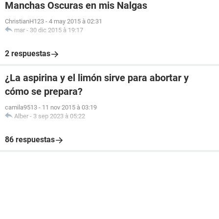
Manchas Oscuras en mis Nalgas
ChristianH123
-
4 may 2015 à 02:31
mar
-
30 dic 2015 à 19:17
2 respuestas
¿La aspirina y el limón sirve para abortar y
cómo se prepara?
camila9513
-
11 nov 2015 à 03:19
Alber
-
3 sep 2023 à 05:22
86 respuestas