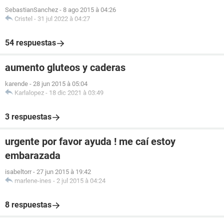
SebastianSanchez
-
8 ago 2015 à 04:26
Cristel
-
31 jul 2022 à 04:27
54 respuestas
aumento gluteos y caderas
karende
-
28 jun 2015 à 05:04
Karlalopez
-
18 dic 2021 à 03:49
3 respuestas
urgente por favor ayuda ! me caí estoy
embarazada
isabeltorr
-
27 jun 2015 à 19:42
marlene-ines
-
2 jul 2015 à 04:24
8 respuestas