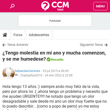
MENU
INICIO
FORUMS
Foros
Adolescentes
SALUD
Tema Anterior
Siguiente Tema
¿Tengo molestia en mi ano y mucha comenzon,
FAMILIA
y se me humedese?
Resuelto
NUTRICIÓN
SebastianCaceres
- 25 jul 2015 à 06:09
Zluplupitaz2010 -
24 ene 2022 à 22:08
BIENESTAR
Hola tengo 13 años :) siempre ando muy feliz de la vida,
pero por ahora no :( ,ahora tengo un problema y necesito que
SEXUALIDAD
me ayuden URGENTE!!!!! he notado que tengo un olor
desagradable y sale desde mi ano un olor muy fuerte que no
lo puedo describir... (como a popo de perro) yo me estoy
GLOSARIO