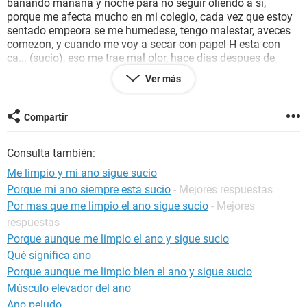
bañando mañana y noche para no seguir oliendo a si,
porque me afecta mucho en mi colegio, cada vez que estoy
sentado empeora se me humedese, tengo malestar, aveces
comezon, y cuando me voy a secar con papel H esta con
ca... (sucio), eso me trae mal olor, hace dias despues de
defecar, me limpio y salio una goto de sagre de color rojo
Ver más
muy brillante el malestar no me deja estar feliz... nose que
hacer :( , esto empeora cuando estoy sentado y en el colegio
todo el dia estoy sentado, estoy en secundaria, y es muy
Compartir
vergonsoso... aveces YA NO QUIERO IR AL COLEGIO POR
ESTO. ayudenme porfa :( esto no me deja estar como
Consulta también:
antes... me afecta mucho... que hago? a donde voy? que
puedo tomar o hacer????, me da verguenza ir con mi mama
Me limpio y mi ano sigue sucio
o mi , a un doctor y desirle todo esto :3
Porque mi ano siempre esta sucio
- Mejores respuestas
Por mas que me limpio el ano sigue sucio
- Mejores
respuestas
Porque aunque me limpio el ano y sigue sucio
Qué significa ano
Porque aunque me limpio bien el ano y sigue sucio
Músculo elevador del ano
Ano peludo