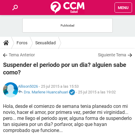
MENU
INICIO
FOROS
Foros
Sexualidad
SALUD
Tema Anterior
Siguiente Tema
Suspender el periodo por un dia? alguien sabe
FAMILIA
como?
NUTRICIÓN
Allison5026
- 25 jul 2015 a las 15:53
Dra. Marlene Huancahuari
-
25 jul 2015 a las 19:02
BIENESTAR
Hola, desde el comienzo de semana tenia planeado con mi
novio, hacer el amor, por primera vez, perder mi virginidad...
SEXUALIDAD
pero... me llego el periodo ayer, alguna forma de suspenderlo
tan siquiera por un dia? porfavor, algo que hayan
comprobado que funcione...
GLOSARIO