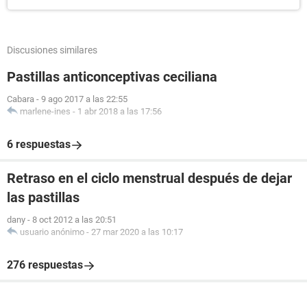
Discusiones similares
Pastillas anticonceptivas ceciliana
Cabara
-
9 ago 2017 a las 22:55
marlene-ines
-
1 abr 2018 a las 17:56
6 respuestas
Retraso en el ciclo menstrual después de dejar
las pastillas
dany
-
8 oct 2012 a las 20:51
usuario anónimo
-
27 mar 2020 a las 10:17
276 respuestas