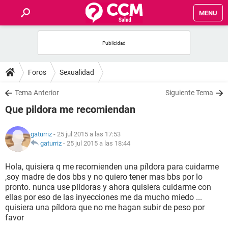
MENU
INICIO
FOROS
Foros
Sexualidad
SALUD
Tema Anterior
Siguiente Tema
Que pildora me recomiendan
FAMILIA
gaturriz
- 25 jul 2015 a las 17:53
NUTRICIÓN
gaturriz
-
25 jul 2015 a las 18:44
Hola, quisiera q me recomienden una píldora para cuidarme
BIENESTAR
,soy madre de dos bbs y no quiero tener mas bbs por lo
pronto. nunca use píldoras y ahora quisiera cuidarme con
SEXUALIDAD
ellas por eso de las inyecciones me da mucho miedo ...
quisiera una píldora que no me hagan subir de peso por
favor
GLOSARIO