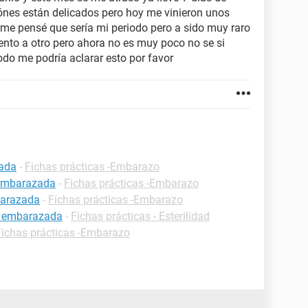
ónes están delicados pero hoy me vinieron unos
rme pensé que sería mi periodo pero a sido muy raro
to a otro pero ahora no es muy poco no se si
odo me podría aclarar esto por favor
zada
-
Fichas prácticas -Embarazo
 embarazada
-
Fichas prácticas -Embarazo
barazada
-
Fichas prácticas -Embarazo
r embarazada
-
Fichas prácticas - Esterilidad
Fichas prácticas -Embarazo