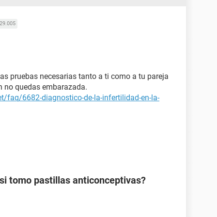
29.005
las pruebas necesarias tanto a ti como a tu pareja
ún no quedas embarazada.
t/faq/6682-diagnostico-de-la-infertilidad-en-la-
 tomo pastillas anticonceptivas?