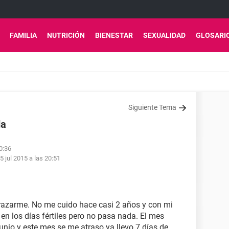
FAMILIA
NUTRICIÓN
BIENESTAR
SEXUALIDAD
GLOSARI
Siguiente Tema
da
20:36
5 jul 2015 a las 20:51
azarme. No me cuido hace casi 2 años y con mi
n los días fértiles pero no pasa nada. El mes
unio y este mes se me atraso ya llevo 7 días de