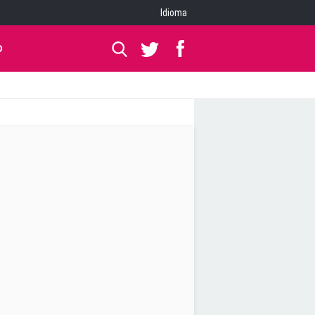
Idioma
O