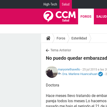
High-Tech
Salud
FOROS
SALUD
Foros
Esterilidad
Tema Anterior
No puedo quedar embaraza
maryoriethavello
- 25 jul 2015 a las 
Dra. Marlene Huancahuari
-
2
Doctora
Hace meses llevo tratando de embar
pareja todos los meses Lo hacemos e
pasado me bajo el periodo el 21 de j