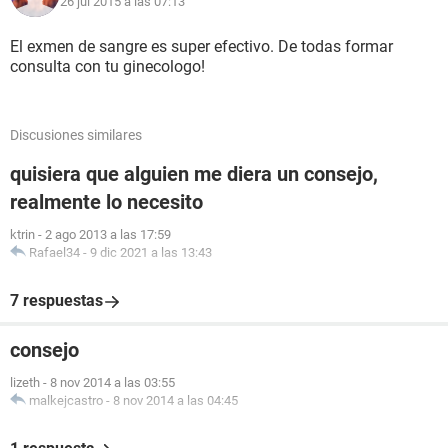
26 jul 2015 a las 07:13
El exmen de sangre es super efectivo. De todas formar
consulta con tu ginecologo!
Discusiones similares
quisiera que alguien me diera un consejo,
realmente lo necesito
ktrin
-
2 ago 2013 a las 17:59
Rafael34
-
9 dic 2021 a las 13:43
7 respuestas
consejo
lizeth
-
8 nov 2014 a las 03:55
malkejcastro
-
8 nov 2014 a las 04:45