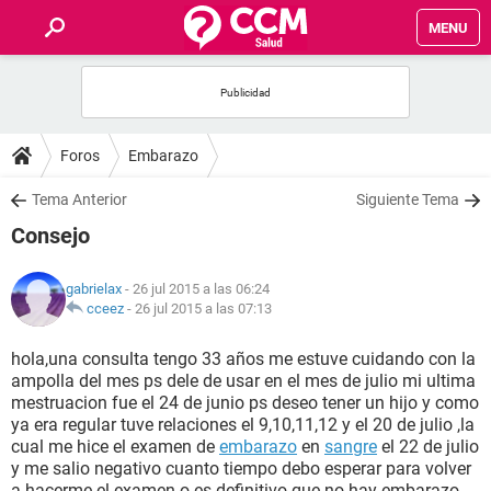
MENU
INICIO
FOROS
Foros
Embarazo
SALUD
Tema Anterior
Siguiente Tema
Consejo
FAMILIA
gabrielax
- 26 jul 2015 a las 06:24
NUTRICIÓN
cceez
-
26 jul 2015 a las 07:13
hola,una consulta tengo 33 años me estuve cuidando con la
BIENESTAR
ampolla del mes ps dele de usar en el mes de julio mi ultima
mestruacion fue el 24 de junio ps deseo tener un hijo y como
SEXUALIDAD
ya era regular tuve relaciones el 9,10,11,12 y el 20 de julio ,la
cual me hice el examen de
embarazo
en
sangre
el 22 de julio
y me salio negativo cuanto tiempo debo esperar para volver
GLOSARIO
a hacerme el examen o es definitivo que no hay embarazo