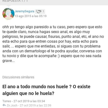
RESPUESTA 1 / 1
JeremySegura
1
13 ago 2015 a las 05:19
ohh yo tengo algo paresido a tu caso, pero espero que esto
te quede claro, nunca hagas sexo anal, es algo muy
peligroso, te puede causar, fisuras, purito anal, etc, el ano no
esta echo para que entren cosas por hay, esta echo para
salir, ... espero que me entiedas, si sigues con tu problema
anda con un demartologo el te podra ayudar, conversa con
tu novio y dile que te acompañe :) espero que no sea nada
grave...
Discusiones similares
El ano a todo mundo nos huele ? O existe
alguien que no le huela?
Torres
-
27 oct 2019 a las 03:34
Dr.Josh
-
27 oct 2019 a las 22:39