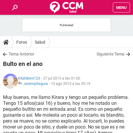
MENU
INICIO
FOROS
Foros
Salud
SALUD
Tema Anterior
Siguiente Tema
Bulto en el ano
FAMILIA
XitahBeni123
- 27 jul 2015 a las 01:00
NUTRICIÓN
JeremySegura
-
13 ago 2015 a las 05:19
Muy buenas, me llamo Kirara y tengo un pequeño problema.
BIENESTAR
Tengo 15 años(casi 16) y bueno, hoy me he notado un
pequeño bultito en mi entrada anal. Es como un pequeño
SEXUALIDAD
guisante o así. Me molesta un poco al tocarlo, es blandito,
pero se mueve, no se como explicarlo. Al tocarli, lo puedes
mover un poco de sitio, y duele un poco. No se que es y ne
GLOSARIO
asusta un poco. Mi novio(que tiene 17 años), hemos