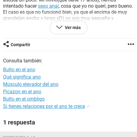
intentado hacer
sexo anal
, cosa que yo no querí, pero bueno.
El caso es que no funcionó bien, ya que el encima de muy
grande(en ancho y largo xD) yo soy muy pequeña y
estrecha, ni si quiera cupo la punta. De eso hace una
Ver más
semana y dos dias. No se que es, y me da verguenza
decirselo a alguien, pero a mi madre se lo he dicho por
mensaje, que aún no ha contestado, ya que yo ahora estoy
Compartir
de vacaciones con mi padre en otro país, y no se que hacer;(
por favor, AYUDENME :(
Consulta también:
Bulto en el ano
Qué significa ano
Músculo elevador del ano
Picazon en el ano
Bulto en el ombligo
Si tienes relaciones por el ano te crece
✓
1 respuesta