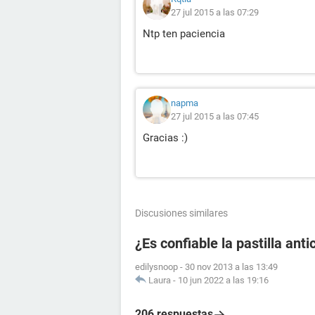
27 jul 2015 a las 07:29
Ntp ten paciencia
napma
27 jul 2015 a las 07:45
Gracias :)
Discusiones similares
¿Es confiable la pastilla an
edilysnoop
-
30 nov 2013 a las 13:49
Laura
-
10 jun 2022 a las 19:16
206 respuestas