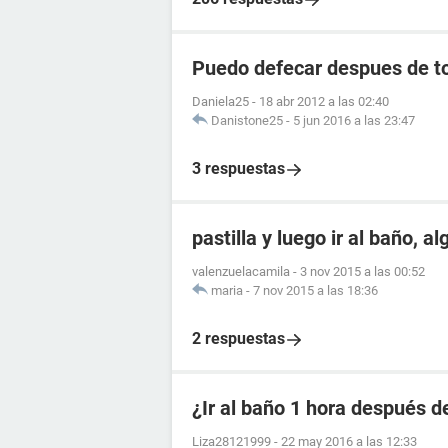
Puedo defecar despues de to
Daniela25
-
18 abr 2012 a las 02:40
Danistone25
-
5 jun 2016 a las 23:47
3 respuestas
pastilla y luego ir al baño, a
valenzuelacamila
-
3 nov 2015 a las 00:52
maria
-
7 nov 2015 a las 18:36
2 respuestas
¿Ir al baño 1 hora después de
Liza28121999
-
22 may 2016 a las 12:33