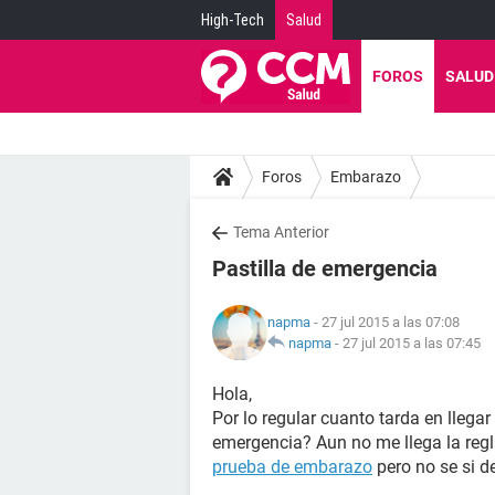
High-Tech
Salud
FOROS
SALUD
Foros
Embarazo
Tema Anterior
Pastilla de emergencia
napma
- 27 jul 2015 a las 07:08
napma
-
27 jul 2015 a las 07:45
Hola,
Por lo regular cuanto tarda en llega
emergencia? Aun no me llega la regl
prueba de embarazo
pero no se si d