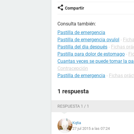
Compartir
Consulta también:
Pastilla de emergencia
Pastilla de emergencia ovulol
-
Fich
Pastilla del dia después
-
Fichas prá
Pastilla para dolor de estomago
-
Fi
Cuantas veces se puede tomar la pas
Contracepción
Pastilla de emergencia
-
Fichas prác
1 respuesta
RESPUESTA 1 / 1
Kqtia
27 jul 2015 a las 07:24