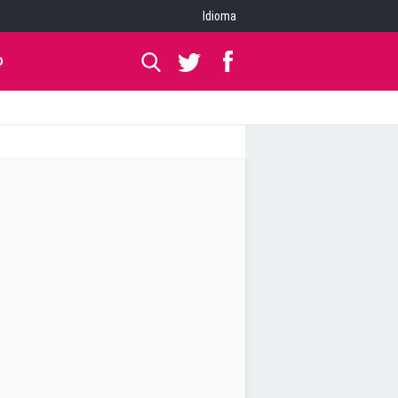
Idioma
O