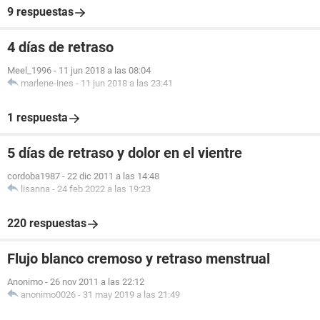
9 respuestas
4 días de retraso
Meel_1996
-
11 jun 2018 a las 08:04
marlene-ines
-
11 jun 2018 a las 23:41
1 respuesta
5 días de retraso y dolor en el vientre
cordoba1987
-
22 dic 2011 a las 14:48
lisanna
-
24 feb 2022 a las 19:23
220 respuestas
Flujo blanco cremoso y retraso menstrual
Anonimo
-
26 nov 2011 a las 22:12
anonimo0026
-
31 may 2019 a las 21:49