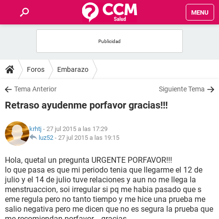
MENU
INICIO
FOROS
Foros
Embarazo
SALUD
Tema Anterior
Siguiente Tema
Retraso ayudenme porfavor gracias!!!
FAMILIA
krhtj
- 27 jul 2015 a las 17:29
NUTRICIÓN
luz52
-
27 jul 2015 a las 19:15
Hola, quetal un pregunta URGENTE PORFAVOR!!!
BIENESTAR
lo que pasa es que mi periodo tenia que llegarme el 12 de
julio y el 14 de julio tuve relaciones y aun no me llega la
SEXUALIDAD
menstruaccion, soi irregular si pq me habia pasado que s
eme regula pero no tanto tiempo y me hice una prueba me
salio negativa pero me dicen que no es segura la prueba que
GLOSARIO
me recomiendan porfavor... gracias