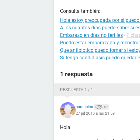
Consulta también:
Hola estoy preocupada por si puedo
A los cuántos dias puedo saber si 
Embarazo en días no fertiles
-
Ficha
Puedo estar embarazada y menstru
Que antibiotico puedo tomar si est
Si tengo candidiasis puedo quedar
1 respuesta
RESPUESTA 1 / 1
paranoica
57
27 jul 2015 a las 21:59
Hola