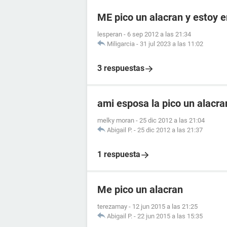
ME pico un alacran y estoy
lesperan
-
6 sep 2012 a las 21:34
Miligarcia
-
31 jul 2023 a las 11:02
3 respuestas
ami esposa la pico un alacr
melky moran
-
25 dic 2012 a las 21:04
Abigail P.
-
25 dic 2012 a las 21:37
1 respuesta
Me pico un alacran
terezamay
-
12 jun 2015 a las 21:25
Abigail P.
-
22 jun 2015 a las 15:35