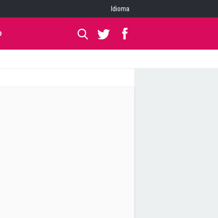
Idioma
O