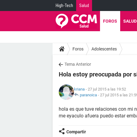
High-Tech
Salud
FOROS
SALUD
Foros
Adolescentes
Tema Anterior
Hola estoy preocupada por s
kriana
- 27 jul 2015 a las 19:52
paranoica
-
27 jul 2015 a las 21:5
hola es que tuve relaciones con mi n
me eyaculo afuera puedo estar em
Compartir