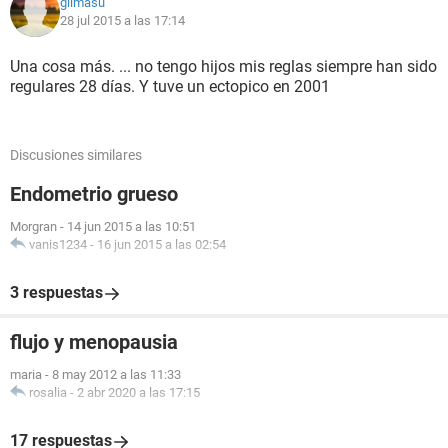
gilmasu
28 jul 2015 a las 17:14
Una cosa más. ... no tengo hijos mis reglas siempre han sido
regulares 28 días. Y tuve un ectopico en 2001
Discusiones similares
Endometrio grueso
Morgran
-
14 jun 2015 a las 10:51
vanis1234
-
16 jun 2015 a las 02:54
3 respuestas
flujo y menopausia
maria
-
8 may 2012 a las 11:33
rosalia
-
2 abr 2020 a las 17:15
17 respuestas