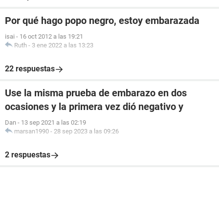
Por qué hago popo negro, estoy embarazada
isai
-
16 oct 2012 a las 19:21
Ruth
-
3 ene 2022 a las 13:23
22 respuestas
Use la misma prueba de embarazo en dos
ocasiones y la primera vez dió negativo y
Dan
-
13 sep 2021 a las 02:19
marsan1990
-
28 sep 2023 a las 09:26
2 respuestas