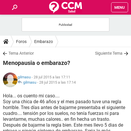
MENU
INICIO
FOROS
Foros
Embarazo
SALUD
Tema Anterior
Siguiente Tema
Menopausia o embarazo?
FAMILIA
gilmasu
- 28 jul 2015 a las 17:11
NUTRICIÓN
gilmasu
-
28 jul 2015 a las 17:14
Hola... os cuento mi caso....
BIENESTAR
Soy una chica de 46 años y el mes pasado tuve una regla
horrible. Tres días antes de bajarme presentaba el siguiente
SEXUALIDAD
cuadro.... tensión por los suelos, no tenía fuerzas ni para
levantarme, muchas calores.. en fin hecha un trasto.
Después de bajarme la regla bien. Este mes llevo 5 dias de
GLOSARIO
retraso y ningún síntoma de embarazo. Seria lo más