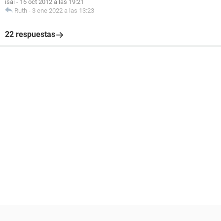
isai
-
16 oct 2012 a las 19:21
Ruth
-
3 ene 2022 a las 13:23
22 respuestas