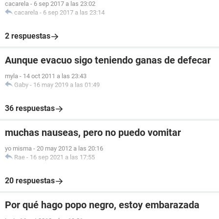
cacarela
-
6 sep 2017 a las 23:02
cacarela
-
6 sep 2017 a las 23:14
2 respuestas
Aunque evacuo sigo teniendo ganas de defecar
myla
-
14 oct 2011 a las 23:43
Gaby
-
16 may 2019 a las 01:49
36 respuestas
muchas nauseas, pero no puedo vomitar
yo misma
-
20 may 2012 a las 20:16
Rae
-
16 sep 2021 a las 17:55
20 respuestas
Por qué hago popo negro, estoy embarazada