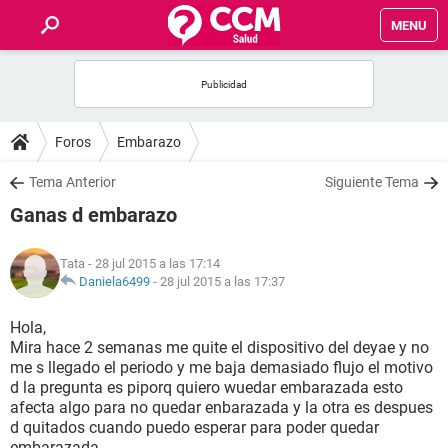
MENU
INICIO
FOROS
Foros
Embarazo
SALUD
Tema Anterior
Siguiente Tema
Ganas d embarazo
FAMILIA
Tata
- 28 jul 2015 a las 17:14
NUTRICIÓN
Daniela6499
-
28 jul 2015 a las 17:37
Hola,
BIENESTAR
Mira hace 2 semanas me quite el dispositivo del deyae y no
me s llegado el periodo y me baja demasiado flujo el motivo
SEXUALIDAD
d la pregunta es piporq quiero wuedar embarazada esto
afecta algo para no quedar enbarazada y la otra es despues
d quitados cuando puedo esperar para poder quedar
GLOSARIO
embarazada