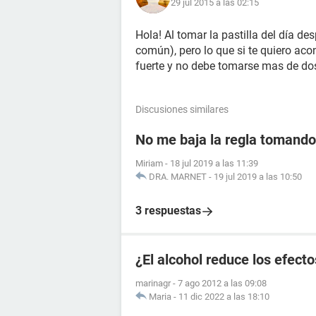
29 jul 2015 a las 02:15
Hola! Al tomar la pastilla del día de
común), pero lo que si te quiero aco
fuerte y no debe tomarse mas de dos
Discusiones similares
No me baja la regla tomando 
Miriam
-
18 jul 2019 a las 11:39
DRA. MARNET
-
19 jul 2019 a las 10:50
3 respuestas
¿El alcohol reduce los efecto
marinagr
-
7 ago 2012 a las 09:08
Maria
-
11 dic 2022 a las 18:10