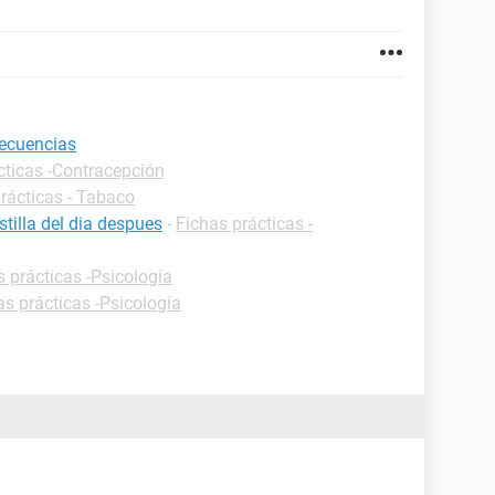
secuencias
cticas -Contracepción
rácticas - Tabaco
tilla del dia despues
-
Fichas prácticas -
s prácticas -Psicología
as prácticas -Psicología