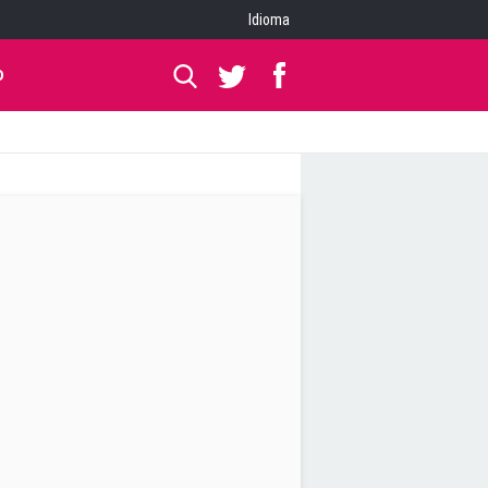
Idioma
O