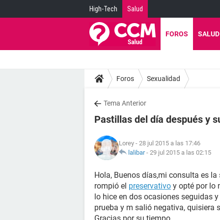
High-Tech
Salud
FOROS
SALUD
Foros
Sexualidad
Tema Anterior
Pastillas del día después y 
Lorey
- 28 jul 2015 a las 17:46
lalibar
-
29 jul 2015 a las 02:15
Hola, Buenos días,mi consulta es la
rompió el
preservativo
y opté por lo 
lo hice en dos ocasiones seguidas y
prueba y m salió negativa, quisiera s
Gracias por su tiempo