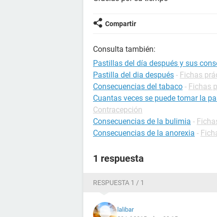
Compartir
Consulta también:
Pastillas del día después y sus con
Pastilla del dia después
-
Fichas prá
Consecuencias del tabaco
-
Fichas p
Cuantas veces se puede tomar la pas
Contracepción
Consecuencias de la bulimia
-
Ficha
Consecuencias de la anorexia
-
Fich
1 respuesta
RESPUESTA 1 / 1
lalibar