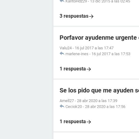
KaritoHdz29
-
13 dic 2015 a las 02:45
3 respuestas
Porfavor ayudenme urgente c
Valu24
-
16 jul 2017 a las 17:47
marlene-ines
-
16 jul 2017 a las 17:53
1 respuesta
Se los pido que me ayuden s
Amell27
-
28 abr 2020 a las 17:39
Ceciok20
-
28 abr 2020 a las 17:56
1 respuesta