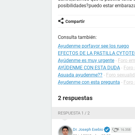
posibilidades?puedo estar embaraz
Compartir
Consulta también:
Ayudenme porfavor see los ruego
EFECTOS DE LA PASTILLA CYTOT
Ayúdenme es muy urgente
-
Foro e
AYÚDENME CON ESTA DUDA
-
Foro 
Asuada ayudenme??
-
Foro sexuali
Ayudenme con esta pregunta
-
Foro 
2 respuestas
RESPUESTA 1 / 2
Dr. Joseph Exebio
16.358