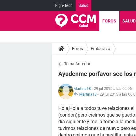
High-Tech
Salud
FOROS
SALUD
Foros
Embarazo
Tema Anterior
Ayudenme porfavor see los 
Martina18
- 29 jul 2015 a las 02:06
Martina18
-
29 jul 2015 a las 06:0
Hola,Hola a todos,tuve relaciones el
(condon)pero creimos que se puedo 
dia siguiente y me la tome a la med
tuvimos relaciones de nuevo pero es
dentro,creimos que la pastilla tenia