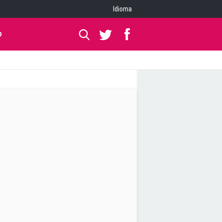
Idioma
O