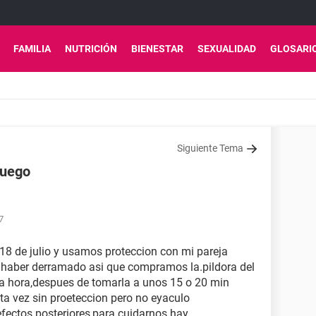
FAMILIA
NUTRICIÓN
BIENESTAR
SEXUALIDAD
GLOSARI
Siguiente Tema
ruego
7
 18 de julio y usamos proteccion con mi pareja
haber derramado asi que compramos la.pildora del
ia hora,despues de tomarla a unos 15 o 20 min
ta vez sin proeteccion pero no eyaculo
 efectos posteriores,para cuidarnos hay