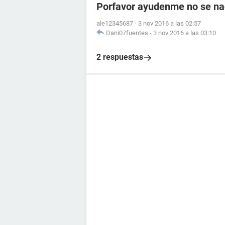
Porfavor ayudenme no se na
ale12345687
-
3 nov 2016 a las 02:57
Dani07fuentes
-
3 nov 2016 a las 03:10
2 respuestas