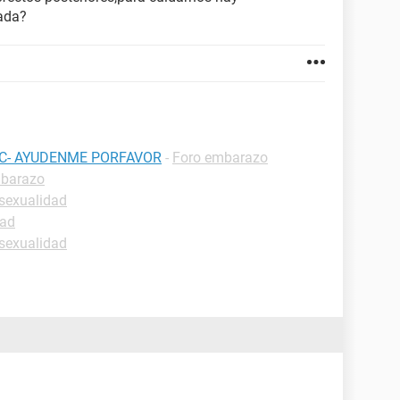
ada?
EC- AYUDENME PORFAVOR
-
Foro embarazo
mbarazo
sexualidad
dad
sexualidad