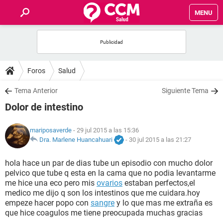
MENU
INICIO
FOROS
Foros
Salud
SALUD
Tema Anterior
Siguiente Tema
Dolor de intestino
FAMILIA
mariposaverde
- 29 jul 2015 a las 15:36
NUTRICIÓN
Dra. Marlene Huancahuari
-
30 jul 2015 a las 21:27
hola hace un par de dias tube un episodio con mucho dolor
BIENESTAR
pelvico que tube q esta en la cama que no podia levantarme
me hice una eco pero mis
ovarios
estaban perfectos,el
SEXUALIDAD
medico me dijo q son los intestinos que me cuidara.hoy
empeze hacer popo con
sangre
y lo que mas me extraña es
que hice coagulos me tiene preocupada muchas gracias
GLOSARIO