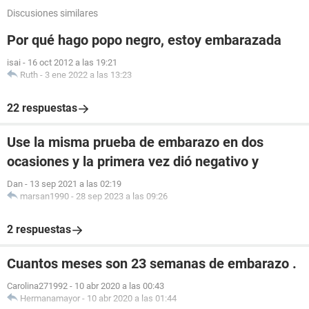
Discusiones similares
Por qué hago popo negro, estoy embarazada
isai
-
16 oct 2012 a las 19:21
Ruth
-
3 ene 2022 a las 13:23
22 respuestas
Use la misma prueba de embarazo en dos
ocasiones y la primera vez dió negativo y
Dan
-
13 sep 2021 a las 02:19
marsan1990
-
28 sep 2023 a las 09:26
2 respuestas
Cuantos meses son 23 semanas de embarazo .
Carolina271992
-
10 abr 2020 a las 00:43
Hermanamayor
-
10 abr 2020 a las 01:44