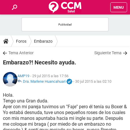
MENU
INICIO
FOROS
Foros
Embarazo
SALUD
Tema Anterior
Siguiente Tema
Embarazo?! Necesito ayuda.
FAMILIA
AMP19
- 29 jul 2015 a las 17:56
NUTRICIÓN
Dra. Marlene Huancahuari
-
30 jul 2015 a las 02:10
Hola.
BIENESTAR
Tengo una Gran duda.
Ayer con mi pareja tuvimos un "Faje" pero él tenía su Boxer &
SEXUALIDAD
Yo estabá desnuda, tuve unos pequeños roses de los cuales
con mis manos apuntaba hacia mi ingle su parte. Después
me coloque mi braga ( por miedo de un embarazo no
GLOSARIO
deseado ) & sentí muy mojado su boxer., nunca Penetro.