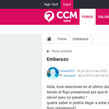
High-Tech
Salud
FOROS
SALUD
Foros
Embarazo
Tema Anterior
Embarazo
Yohana357
- 30 jul 2015 a las 05:02
Moniquit
-
30 jul 2015 a las 06:52
Hola, tuve relaciones en el ultimo d
tenido el flujo preseminal por que el
obvio! pero no penetro !
queria saber si podria llegar a esta
flujo preseminal?