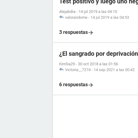
Test positivo y luego uno ne
Alejabdra
-
14 jul 2019 a las 04:10
valorandome
-
14 jul 2019 a las 04:53
3 respuestas
¿El sangrado por deprivació
KimSa29
-
30 oct 2018 a las 01:56
Victoria__7274
-
14 sep 2021 a las 00:42
6 respuestas