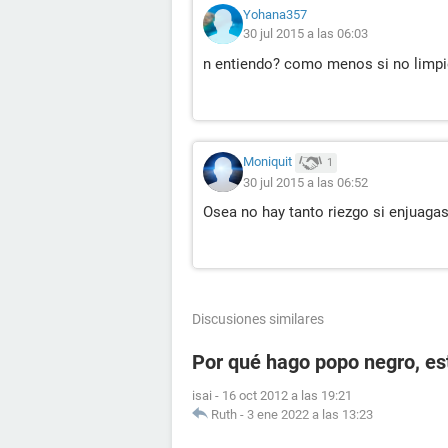
Yohana357
30 jul 2015 a las 06:03
n entiendo? como menos si no limpi
Moniquit
1
30 jul 2015 a las 06:52
Osea no hay tanto riezgo si enjuagast
Discusiones similares
Por qué hago popo negro, e
isai
-
16 oct 2012 a las 19:21
Ruth
-
3 ene 2022 a las 13:23