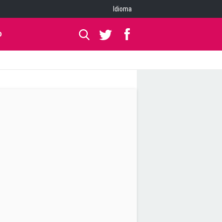
Idioma
O