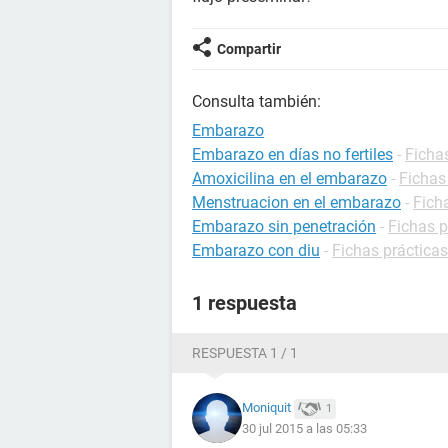
Compartir
Consulta también:
Embarazo
Embarazo en días no fertiles
-
Ficha
Amoxicilina en el embarazo
-
Fichas
Menstruacion en el embarazo
-
Fich
Embarazo sin penetración
-
Fichas 
Embarazo con diu
-
Fichas práctica
1 respuesta
RESPUESTA 1 / 1
Moniquit
1
30 jul 2015 a las 05:33