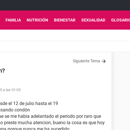
FAMILIA
NUTRICIÓN
BIENESTAR
SEXUALIDAD
GLOSARI
Siguiente Tema
n?
15 a las 01:03
de el 12 de julio hasta el 19
a usando condón
e se me habia adelantado el periodo por raro que
no preste mucha atencion, bueno la cosa es que hoy
upa porque nunca me ha sucedido