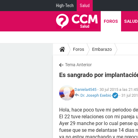
High-Tech
Salud
FOROS
SALUD
Foros
Embarazo
Tema Anterior
Es sangrado por implantació
Daniela4545
- 30 jul 2015 a las 21:45
Dr. Joseph Exebio
-
31 jul 20
Hola, hace poco tuve mi periodoo des
El 22 tuve relaciones con mi parej
Ayer 29 manche por lo cual pense qu
fuese que se me delantase 14 dias 
ya no estoy manchando y me preoc