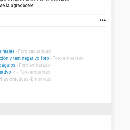
se la agradecere
 reales
-
Foro sexualidad
ión y test negativo foro
-
Foro embarazo
coágulos
-
Foro embarazo
gativo
✓
-
Foro embarazo
chas prácticas -Embarazo