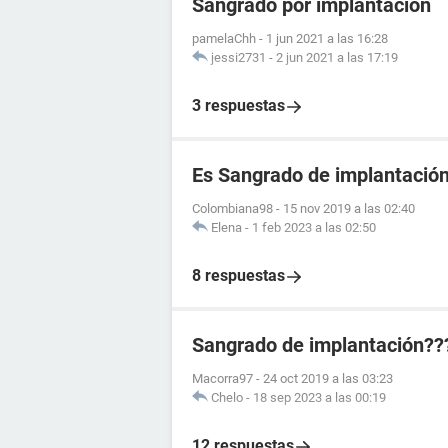
Sangrado por implantación
pamelaChh
-
1 jun 2021 a las 16:28
jessi2731
-
2 jun 2021 a las 17:19
3 respuestas
Es Sangrado de implantació
Colombiana98
-
15 nov 2019 a las 02:40
Elena
-
1 feb 2023 a las 02:50
8 respuestas
Sangrado de implantación??
Macorra97
-
24 oct 2019 a las 03:23
Chelo
-
18 sep 2023 a las 00:19
12 respuestas