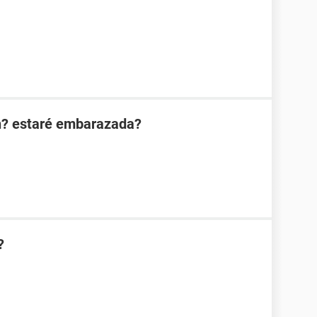
n? estaré embarazada?
?