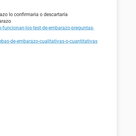
azo lo confirmaria o descartaría
arazo
-funcionan-los-test-de-embarazo-preguntas-
bas-de-embarazo-cualitativas-o-cuantitativas