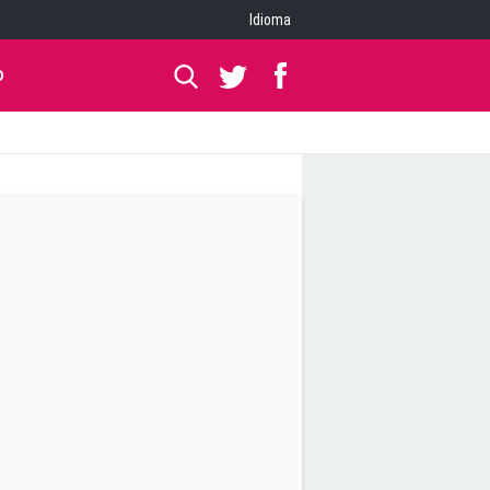
Idioma
O